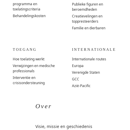
programma en
Publieke figuren en
toelatingscriteria
beroemdheden
Behandelingskosten
Creatievelingen en
toppresteerders
Familie en dierbaren
TOEGANG
INTERNATIONALE
Hoe toelating werkt
Internationale routes
Verwijzingen en medische
Europa
professionals
Verenigde Staten
Interventie en
GCC
crisisondersteuning
Azië-Pacific
Over
Visie, missie en geschiedenis