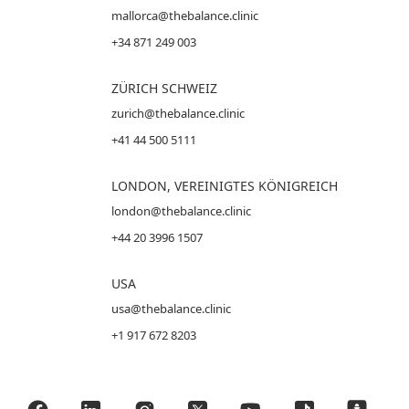
mallorca@thebalance.clinic
+34 871 249 003
ZÜRICH SCHWEIZ
zurich@thebalance.clinic
+41 44 500 5111
LONDON, VEREINIGTES KÖNIGREICH
london@thebalance.clinic
+44 20 3996 1507
USA
usa@thebalance.clinic
+1 917 672 8203