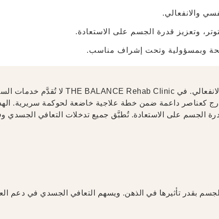
فسي والانفعالي.
تر، وتعزيز قدرة الجسم على الاستعادة.
ضحة وبمسؤولية وتحت إشراف مناسب.
يُعدّ التعافي الجسدي جزءاً أساسياً من مسار التعافي النفسي والانفعالي. في THE BALANCE Rehab Clinic لا تُقدَّم خدم
بل تُدرج كعناصر داعمة ضمن خطة علاجية خاضعة لحوكمة سريرية. اله
رة الجسم على الاستعادة. تُطبَّق جميع تدخلات التعافي الجسدي و
جسم بقدر تأثيرها في الذهن. ويسهم التعافي الجسدي في دعم العل