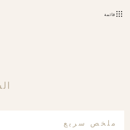
قائمة
الس
ملخص سريع