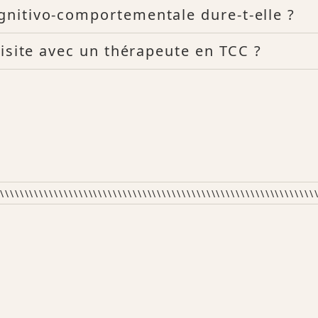
gnitivo-comportementale dure-t-elle ?
visite avec un thérapeute en TCC ?
\\\\\\\\\\\\\\\\\\\\\\\\\\\\\\\\\\\\\\\\\\\\\\\\\\\\\\\\\\\\\\\\