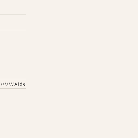
\\\\\\\\'aide