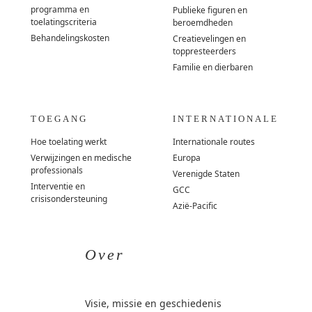
programma en
Publieke figuren en
toelatingscriteria
beroemdheden
Behandelingskosten
Creatievelingen en
toppresteerders
Familie en dierbaren
TOEGANG
INTERNATIONALE
Hoe toelating werkt
Internationale routes
Verwijzingen en medische
Europa
professionals
Verenigde Staten
Interventie en
GCC
crisisondersteuning
Azië-Pacific
Over
Visie, missie en geschiedenis