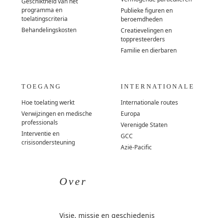
Geschiktheid van het
programma en
Publieke figuren en
toelatingscriteria
beroemdheden
Behandelingskosten
Creatievelingen en
toppresteerders
Familie en dierbaren
TOEGANG
INTERNATIONALE
Hoe toelating werkt
Internationale routes
Verwijzingen en medische
Europa
professionals
Verenigde Staten
Interventie en
GCC
crisisondersteuning
Azië-Pacific
Over
Visie, missie en geschiedenis