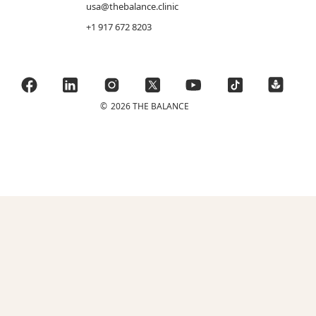
usa@thebalance.clinic
+1 917 672 8203
©
2026 THE BALANCE