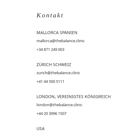
Kontakt
MALLORCA
SPANIEN
mallorca@thebalance.clinic
+34 871 249 003
ZÜRICH SCHWEIZ
zurich@thebalance.clinic
+41 44 500 5111
LONDON, VEREINIGTES KÖNIGREICH
london@thebalance.clinic
+44 20 3996 1507
USA