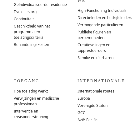
WE
Geïndividualiseerde residentie
High-Functioning Individuals
Transitiezorg
Directieleden en bedrijfsleiders
Continuïteit
Vermogende particulieren
Geschiktheid van het
programma en
Publieke figuren en
toelatingscriteria
beroemdheden
Behandelingskosten
Creatievelingen en
toppresteerders
Familie en dierbaren
TOEGANG
INTERNATIONALE
Hoe toelating werkt
Internationale routes
Verwijzingen en medische
Europa
professionals
Verenigde Staten
Interventie en
GCC
crisisondersteuning
Azië-Pacific