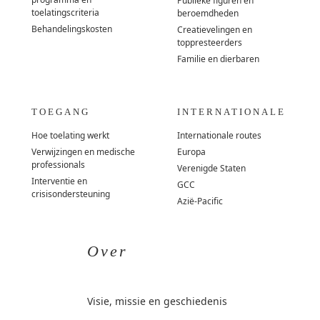
Publieke figuren en
toelatingscriteria
beroemdheden
Behandelingskosten
Creatievelingen en
toppresteerders
Familie en dierbaren
TOEGANG
INTERNATIONALE
Hoe toelating werkt
Internationale routes
Verwijzingen en medische
Europa
professionals
Verenigde Staten
Interventie en
GCC
crisisondersteuning
Azië-Pacific
Over
Visie, missie en geschiedenis