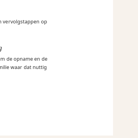
en vervolgstappen op
g
ndom de opname en de
milie waar dat nuttig