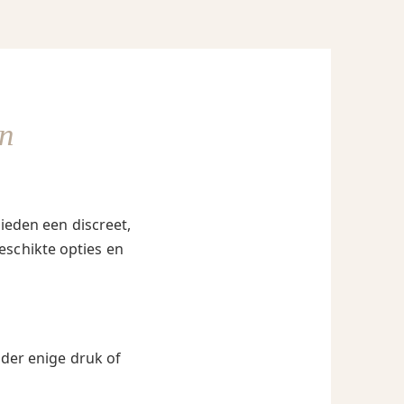
n
ieden een discreet,
eschikte opties en
nder enige druk of