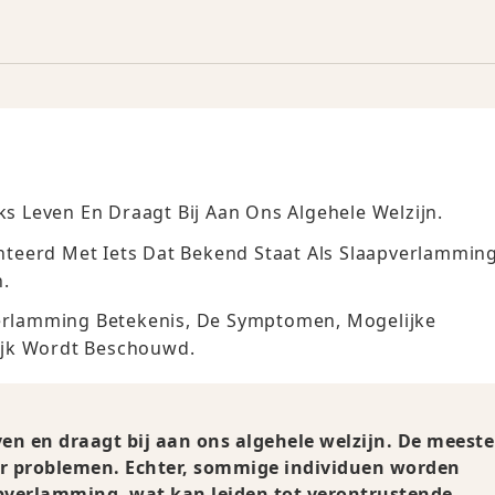
ks Leven En Draagt Bij Aan Ons Algehele Welzijn.
teerd Met Iets Dat Bekend Staat Als Slaapverlamming
n.
verlamming Betekenis, De Symptomen, Mogelijke
ijk Wordt Beschouwd.
even en draagt bij aan ons algehele welzijn. De meeste
r problemen. Echter, sommige individuen worden
apverlamming, wat kan leiden tot verontrustende