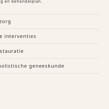
ing en behandelplan.
zorg
e interventies
stauratie
 holistische geneeskunde