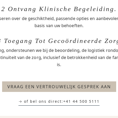
2 Ontvang Klinische Begeleiding.
seren over de geschiktheid, passende opties en aanbevol
basis van uw behoeften.
3 Toegang Tot Gecoördineerde Zor
ng, ondersteunen we bij de beoordeling, de logistiek ro
inuïteit van de zorg, inclusief de betrokkenheid van de fa
is.
VRAAG EEN VERTROUWELIJK GESPREK AAN
→ of bel ons direct:
+41 44 500 5111