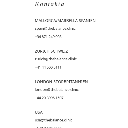
Kontakta
MALLORCA
/MARBELLA SPANIEN
spain@thebalance.clinic
+34 871 249 003
ZÜRICH SCHWEIZ
zurich@thebalance.clinic
+41 44 500 5111
LONDON STORBRITANNIEN
london@thebalance.clinic
+44 20 3996 1507
USA
usa@thebalance.clinic