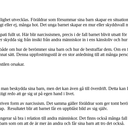
sonlighet utvecklas. Föräldrar som försummar sina barn skapar en situatio
tigt eller ej, många hot. Det unga barnet skapar en mur eller skyddsvall
ti fullt ut. Här blir narcissismen, precis i de fall barnet blivit utsatt 
r skydda sig från insikt från andra människor in i ens känsloliv och hur
 både om hur de berömmer sina barn och hur de bestraffar dem. Om en f
nat sätt. Denna uppfostringsstil är en stor anledning till att många per
tilen orsakar.
an beskydda sina barn, men det kan även gå till överdrift. Detta kan leda
igt redo att ge sig ut på egen hand i livet.
rdriven form av narcissism. Det samma gäller föräldrar som ger tomt beröm 
ap. Resultatet blir att barnet får en uppblåst bild av sig själv.
erar så bra i relation till andra människor. Det finns också många fall d
barn som om att de är mer än andra och får sina barn att tro det också.