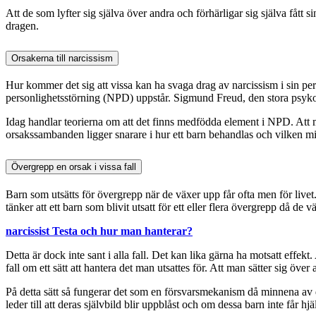
Att de som lyfter sig själva över andra och förhärligar sig själva fått 
dragen.
Orsakerna till narcissism
Hur kommer det sig att vissa kan ha svaga drag av narcissism i sin pers
personlighetsstörning (NPD) uppstår. Sigmund Freud, den stora psykolo
Idag handlar teorierna om att det finns medfödda element i NPD. Att m
orsakssambanden ligger snarare i hur ett barn behandlas och vilken miljö
Övergrepp en orsak i vissa fall
Barn som utsätts för övergrepp när de växer upp får ofta men för liv
tänker att ett barn som blivit utsatt för ett eller flera övergrepp då de 
narcissist Testa och hur man hanterar?
Detta är dock inte sant i alla fall. Det kan lika gärna ha motsatt effe
fall om ett sätt att hantera det man utsattes för. Att man sätter sig över 
På detta sätt så fungerar det som en försvarsmekanism då minnena av de
leder till att deras självbild blir uppblåst och om dessa barn inte får hjä