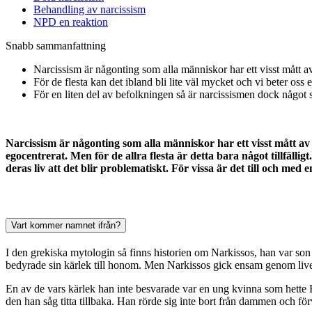
Behandling av narcissism
NPD en reaktion
Snabb sammanfattning
Narcissism är någonting som alla människor har ett visst mått av
För de flesta kan det ibland bli lite väl mycket och vi beter oss 
För en liten del av befolkningen så är narcissismen dock något
Narcissism är någonting som alla människor har ett visst mått av i 
egocentrerat. Men för de allra flesta är detta bara något tillfäll
deras liv att det blir problematiskt. För vissa är det till och med 
Vart kommer namnet ifrån?
I den grekiska mytologin så finns historien om Narkissos, han var son
bedyrade sin kärlek till honom. Men Narkissos gick ensam genom livet.
En av de vars kärlek han inte besvarade var en ung kvinna som hette Ec
den han såg titta tillbaka. Han rörde sig inte bort från dammen och f