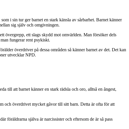
n som i sin tur ger barnet en stark känsla av sårbarhet. Barnet känner
 mellan sig själv och omgivningen.
för ett övergrepp, ett slags skydd mot omvärlden. Man försöker dels
 man fungerar rent psykiskt.
örälder överdriver på dessa områden så känner barnet av det. Det kan
soner utvecklar NPD.
 till att barnet känner en stark rädsla och oro, alltså en ångest,
och överdrivet mycket gåvor till sitt barn. Detta är ofta för att
är föräldrarna själva är narcissister och eftersom de är så pass