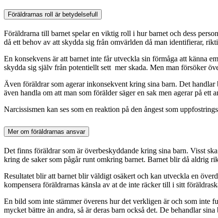
Föräldrarnas roll är betydelsefull
Föräldrarna till barnet spelar en viktig roll i hur barnet och dess per
då ett behov av att skydda sig från omvärlden då man identifierar, rik
En konsekvens är att barnet inte får utveckla sin förmåga att känna empa
skydda sig själv från potentiellt sett mer skada. Men man försöker öve
Även föräldrar som agerar inkonsekvent kring sina barn. Det handlar
även handla om att man som förälder säger en sak men agerar på ett an
Narcissismen kan ses som en reaktion på den ångest som uppfostringss
Mer om föräldrarnas ansvar
Det finns föräldrar som är överbeskyddande kring sina barn. Visst ska m
kring de saker som pågår runt omkring barnet. Barnet blir då aldrig rikt
Resultatet blir att barnet blir väldigt osäkert och kan utveckla en öve
kompensera föräldrarnas känsla av at de inte räcker till i sitt föräldrask
En bild som inte stämmer överens hur det verkligen är och som inte fung
mycket bättre än andra, så är deras barn också det. De behandlar sina 