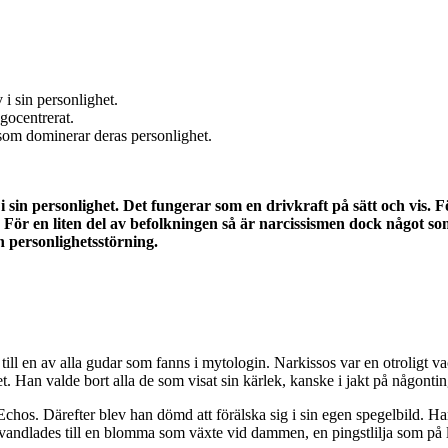
 i sin personlighet.
egocentrerat.
 som dominerar deras personlighet.
sin personlighet. Det fungerar som en drivkraft på sätt och vis. För
igt. För en liten del av befolkningen så är narcissismen dock något 
en personlighetsstörning.
 till en av alla gudar som fanns i mytologin. Narkissos var en otrolig
 Han valde bort alla de som visat sin kärlek, kanske i jakt på någontin
hos. Därefter blev han dömd att förälska sig i sin egen spegelbild. Han 
örvandlades till en blomma som växte vid dammen, en pingstlilja som på 