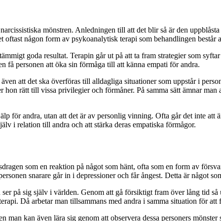
 narcissistiska mönstren. Anledningen till att det blir så är den uppblås
 oftast någon form av psykoanalytisk terapi som behandlingen består a
igt goda resultat. Terapin går ut på att ta fram strategier som syftar p
 få personen att öka sin förmåga till att känna empati för andra.
även att det ska överföras till alldagliga situationer som uppstår i pers
r hon rätt till vissa privilegier och förmåner. På samma sätt ämnar man 
lp för andra, utan att det är av personlig vinning. Ofta går det inte att
själv i relation till andra och att stärka deras empatiska förmågor.
tsdragen som en reaktion på något som hänt, ofta som en form av försvar
ersonen snarare går in i depressioner och får ångest. Detta är något som
on ser på sig själv i världen. Genom att gå försiktigt fram över lång tid
erapi. Då arbetar man tillsammans med andra i samma situation för att f
en man kan även lära sig genom att observera dessa personers mönster s