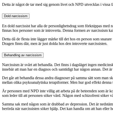
Detta är något de tar med sig genom livet och NPD utvecklas i vissa fal
Dold narcissism
En dold narcissist har alla de personlighetsdrag som förknippas med n
finnas hos personer som är introverta. Denna formen av narcissism kal
Detta då de flesta inte lägger märke till det hos en person som snarare
Dragen finns där, men är just dolda hos den introverte narcissisten.
Behandling av narcissism
Narcissism är svårt att behandla. Det finns i dagsläget ingen medicin
innebär att man har en diagnos och samtidigt har någon annan. Det är i
Det går att behandla dessa andra diagnoser på samma sätt som man sku
mellan olika psykoanalytiska terapiformer. Men hur god effekt denna te
Är personen med NPD inte villig att arbeta på de beteenden som är kop
som leder till att personen söker vård. Någon med schizofreni söker vår
Samma sak med någon som är drabbad av depression. Det är nedstämdh
berörda när narcissisten söker hjälp. Det kan handla om att han eller 