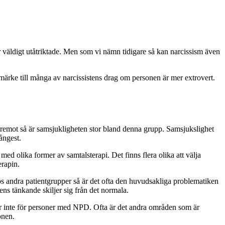
 väldigt utåtriktade. Men som vi nämn tidigare så kan narcissism även
e märke till många av narcissistens drag om personen är mer extrovert.
Däremot så är samsjukligheten stor bland denna grupp. Samsjukslighet
ångest.
 olika former av samtalsterapi. Det finns flera olika att välja
erapin.
Hos andra patientgrupper så är det ofta den huvudsakliga problematiken
ens tänkande skiljer sig från det normala.
 inte för personer med NPD. Ofta är det andra områden som är
onen.