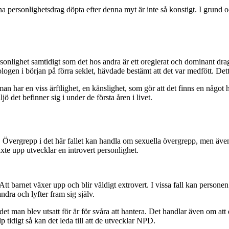
sina personlighetsdrag döpta efter denna myt är inte så konstigt. I grund
onlighet samtidigt som det hos andra är ett oreglerat och dominant drag?
gen i början på förra seklet, hävdade bestämt att det var medfött. Detta
an har en viss ärftlighet, en känslighet, som gör att det finns en någo
 det befinner sig i under de första åren i livet.
et. Övergrepp i det här fallet kan handla om sexuella övergrepp, men äv
växte upp utvecklar en introvert personlighet.
kt. Att barnet växer upp och blir väldigt extrovert. I vissa fall kan per
andra och lyfter fram sig själv.
t man blev utsatt för är för svåra att hantera. Det handlar även om att 
lp tidigt så kan det leda till att de utvecklar NPD.