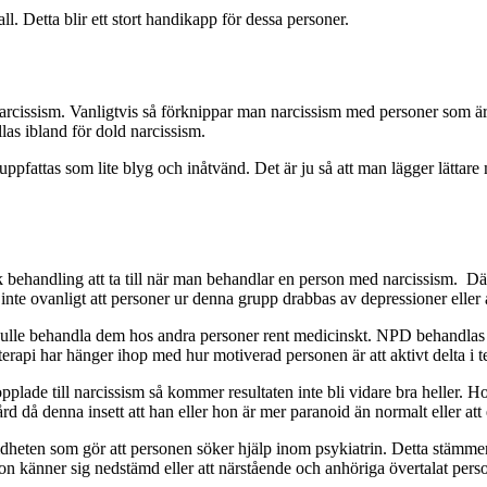
l. Detta blir ett stort handikapp för dessa personer.
arcissism. Vanligtvis så förknippar man narcissism med personer som är
las ibland för dold narcissism.
 uppfattas som lite blyg och inåtvänd. Det är ju så att man lägger lättar
sk behandling att ta till när man behandlar en person med narcissism. 
nte ovanligt att personer ur denna grupp drabbas av depressioner eller 
lle behandla dem hos andra personer rent medicinskt. NPD behandlas med
rapi har hänger ihop med hur motiverad personen är att aktivt delta i t
plade till narcissism så kommer resultaten inte bli vidare bra heller. 
d då denna insett att han eller hon är mer paranoid än normalt eller att 
eten som gör att personen söker hjälp inom psykiatrin. Detta stämmer
hon känner sig nedstämd eller att närstående och anhöriga övertalat pers