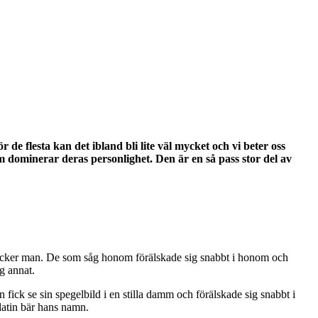
 de flesta kan det ibland bli lite väl mycket och vi beter oss
som dominerar deras personlighet. Den är en så pass stor del av
t vacker man. De som såg honom förälskade sig snabbt i honom och
g annat.
fick se sin spegelbild i en stilla damm och förälskade sig snabbt i
latin bär hans namn.