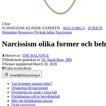
Close
SCHWEIZISK KLINISK EXPERTIS
·
MALLORCA
·
ZURICH
Hemsidan
Resources
Psykisk hälsa
Narcissism
Narcissism olika former och be
Skrivet av:
THE BALANCE
Medicinskt granskad av
Dr. Sarah Boss, MD
Senast uppdaterad:March 20, 2026
Fakta kontrollerat
Innehållsförteckning
▾
Vart kommer namnet ifrån?
Orsakerna till narcissism
Övergrepp en orsak i vissa fall
Föräldrarnas roll är betydelsefull
Mer om föräldrarnas ansvar
Dold narcissism