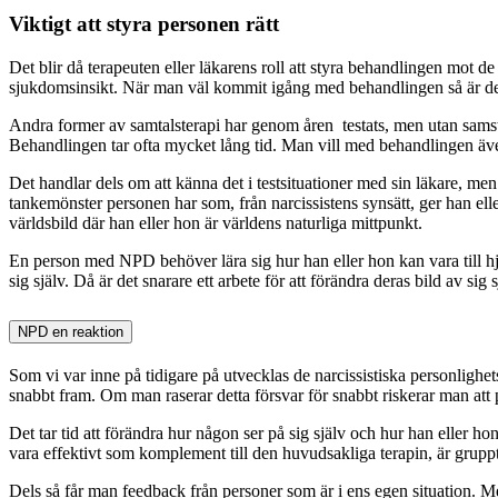
Viktigt att styra personen rätt
Det blir då terapeuten eller läkarens roll att styra behandlingen mot de
sjukdomsinsikt. När man väl kommit igång med behandlingen så är det
Andra former av samtalsterapi har genom åren testats, men utan samstämm
Behandlingen tar ofta mycket lång tid. Man vill med behandlingen även
Det handlar dels om att känna det i testsituationer med sin läkare, men 
tankemönster personen har som, från narcissistens synsätt, ger han elle
världsbild där han eller hon är världens naturliga mittpunkt.
En person med NPD behöver lära sig hur han eller hon kan vara till hjä
sig själv. Då är det snarare ett arbete för att förändra deras bild av sig 
NPD en reaktion
Som vi var inne på tidigare på utvecklas de narcissistiska personlighe
snabbt fram. Om man raserar detta försvar för snabbt riskerar man att p
Det tar tid att förändra hur någon ser på sig själv och hur han eller h
vara effektivt som komplement till den huvudsakliga terapin, är gruppt
Dels så får man feedback från personer som är i ens egen situation. M