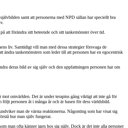
ta självbilden samt att personerna med NPD sällan har speciellt bra
v.
å att förändra sitt beteende och sitt tankemönster över tid.
onens liv. Samtidigt vill man med dessa strategier försvaga de
att ändra tankemönstren som leder till att personen har en egocentrisk
 ändra deras bild av sig själv och den uppfattningen personen har om
 mot omvärlden. Det är under terapins gång viktigt att inte gå för
 följt personen åt i många år och är basen för dess världsbild.
 så undviker man de värsta reaktionerna. Någonting som har visat sig
örstå hur man själv fungerar.
om man ofta känner igen hos sig själv. Dock är det inte alla personer