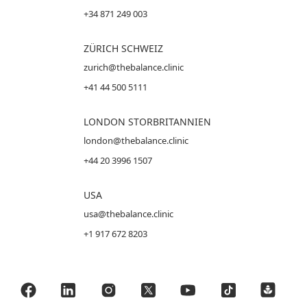
+34 871 249 003
ZÜRICH SCHWEIZ
zurich@thebalance.clinic
+41 44 500 5111
LONDON STORBRITANNIEN
london@thebalance.clinic
+44 20 3996 1507
USA
usa@thebalance.clinic
+1 917 672 8203