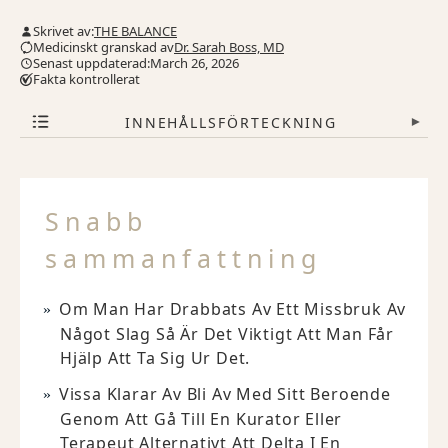
Skrivet av:
THE BALANCE
Medicinskt granskad av
Dr. Sarah Boss, MD
Senast uppdaterad:March 26, 2026
Fakta kontrollerat
INNEHÅLLSFÖRTECKNING
▾
Snabb
sammanfattning
Om Man Har Drabbats Av Ett Missbruk Av
Något Slag Så Är Det Viktigt Att Man Får
Hjälp Att Ta Sig Ur Det.
Vissa Klarar Av Bli Av Med Sitt Beroende
Genom Att Gå Till En Kurator Eller
Terapeut Alternativt Att Delta I En