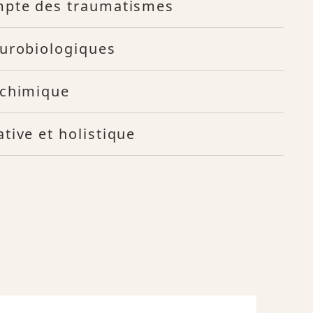
mpte des traumatismes
eurobiologiques
ochimique
tive et holistique