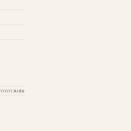
\\\\\\\\'aide