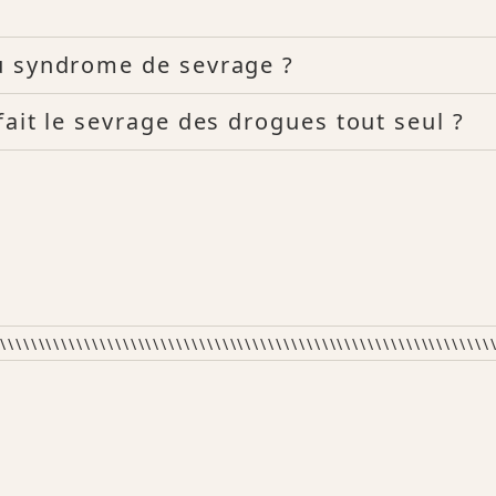
du syndrome de sevrage ?
fait le sevrage des drogues tout seul ?
\\\\\\\\\\\\\\\\\\\\\\\\\\\\\\\\\\\\\\\\\\\\\\\\\\\\\\\\\\\\\\\\