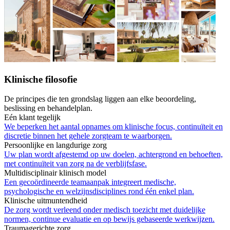
Klinische filosofie
De principes die ten grondslag liggen aan elke beoordeling,
beslissing en behandelplan.
Eén klant tegelijk
We beperken het aantal opnames om klinische focus, continuïteit en
discretie binnen het gehele zorgteam te waarborgen.
Persoonlijke en langdurige zorg
Uw plan wordt afgestemd op uw doelen, achtergrond en behoeften,
met continuïteit van zorg na de verblijfsfase.
Multidisciplinair klinisch model
Een gecoördineerde teamaanpak integreert medische,
psychologische en welzijnsdisciplines rond één enkel plan.
Klinische uitmuntendheid
De zorg wordt verleend onder medisch toezicht met duidelijke
normen, continue evaluatie en op bewijs gebaseerde werkwijzen.
Traumagerichte zorg