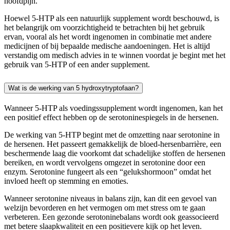
hoofdpijn.
Hoewel 5-HTP als een natuurlijk supplement wordt beschouwd, is
het belangrijk om voorzichtigheid te betrachten bij het gebruik
ervan, vooral als het wordt ingenomen in combinatie met andere
medicijnen of bij bepaalde medische aandoeningen. Het is altijd
verstandig om medisch advies in te winnen voordat je begint met het
gebruik van 5-HTP of een ander supplement.
Wat is de werking van 5 hydroxytryptofaan?
Wanneer 5-HTP als voedingssupplement wordt ingenomen, kan het
een positief effect hebben op de serotoninespiegels in de hersenen.
De werking van 5-HTP begint met de omzetting naar serotonine in
de hersenen. Het passeert gemakkelijk de bloed-hersenbarrière, een
beschermende laag die voorkomt dat schadelijke stoffen de hersenen
bereiken, en wordt vervolgens omgezet in serotonine door een
enzym. Serotonine fungeert als een “gelukshormoon” omdat het
invloed heeft op stemming en emoties.
Wanneer serotonine niveaus in balans zijn, kan dit een gevoel van
welzijn bevorderen en het vermogen om met stress om te gaan
verbeteren. Een gezonde serotoninebalans wordt ook geassocieerd
met betere slaapkwaliteit en een positievere kijk op het leven.