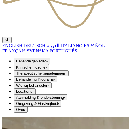
NL
ENGLISH
DEUTSCH
العربية
ITALIANO
ESPAÑOL
FRANÇAIS
SVENSKA
PORTUGUÊS
Behandelgebieden
›
Klinische filosofie
›
Therapeutische benaderingen
›
Behandeling Programs
›
Wie wij behandelen
›
Locations
›
Aanmelding & ondersteuning
›
Omgeving & Gastvrijheid
›
Over
›