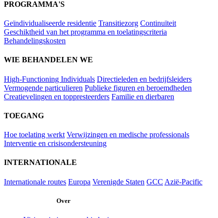
PROGRAMMA'S
Geïndividualiseerde residentie
Transitiezorg
Continuïteit
Geschiktheid van het programma en toelatingscriteria
Behandelingskosten
WIE BEHANDELEN WE
High-Functioning Individuals
Directieleden en bedrijfsleiders
Vermogende particulieren
Publieke figuren en beroemdheden
Creatievelingen en toppresteerders
Familie en dierbaren
TOEGANG
Hoe toelating werkt
Verwijzingen en medische professionals
Interventie en crisisondersteuning
INTERNATIONALE
Internationale routes
Europa
Verenigde Staten
GCC
Azië-Pacific
Over