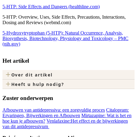
5-HTP: Side Effects and Dangers (healthline.com)
5-HTP: Overview, Uses, Side Effects, Precautions, Interactions,
Dosing and Reviews (webmd.com)
5-Hydroxytryptophan (5-HTP): Natural Occurrence, Analysis,
Biosynthesis, Biotechnology, Physiology and Toxicology – PMC
(nih.gov)
Het artikel
+
Over dit artikel
+
Heeft u hulp nodig?
Zuster onderwerpen
Afbouwen van antidepressiva: een zorgvuldig proces
Citalopram:
Ervaringen, Bijwerkingen en Afbouwen
Mirtazapine: Wat is het en
hoe kun je afbouwen?
Venlafaxine:Het effect en de bijwerkingen
van dit antidepressivum