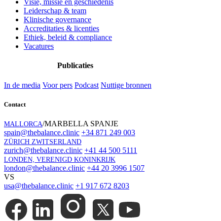
Visie, missie en geschiedenis
Leiderschap & team
Klinische governance
Accreditaties & licenties
Ethiek, beleid & compliance
Vacatures
Publicaties
In de media
Voor pers
Podcast
Nuttige bronnen
Contact
/MARBELLA SPANJE
MALLORCA
spain@thebalance.clinic
+34 871 249 003
ZÜRICH ZWITSERLAND
zurich@thebalance.clinic
+41 44 500 5111
LONDEN, VERENIGD KONINKRIJK
london@thebalance.clinic
+44 20 3996 1507
VS
usa@thebalance.clinic
+1 917 672 8203