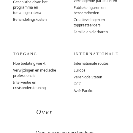
Vermogende particulieren
Geschiktheid van het
programma en
Publieke figuren en
toelatingscriteria
beroemdheden
Behandelingskosten
Creatievelingen en
toppresteerders
Familie en dierbaren
TOEGANG
INTERNATIONALE
Hoe toelating werkt
Internationale routes
Verwijzingen en medische
Europa
professionals
Verenigde Staten
Interventie en
GCC
crisisondersteuning
Azië-Pacific
Over
Visie, missie en geschiedenis