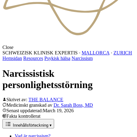
Close
SCHWEIZISK KLINISK EXPERTIS
·
MALLORCA
·
ZURICH
Hemsidan
Resources
Psykisk hälsa
Narcissism
Narcissistisk
personlighetsstörning
Skrivet av:
THE BALANCE
Medicinskt granskad av
Dr. Sarah Boss, MD
Senast uppdaterad:March 19, 2026
Fakta kontrollerat
Innehållsförteckning
▾
Vad är narcissism?