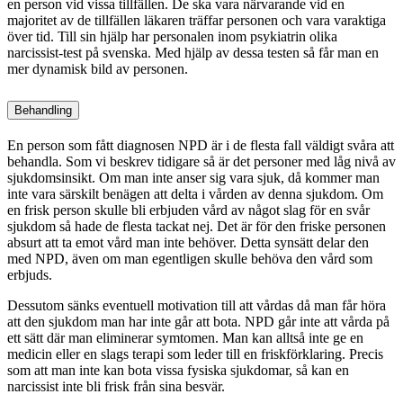
en person vid vissa tillfällen. De ska vara närvarande vid en
majoritet av de tillfällen läkaren träffar personen och vara varaktiga
över tid. Till sin hjälp har personalen inom psykiatrin olika
narcissist-test på svenska. Med hjälp av dessa testen så får man en
mer dynamisk bild av personen.
Behandling
En person som fått diagnosen NPD är i de flesta fall väldigt svåra att
behandla. Som vi beskrev tidigare så är det personer med låg nivå av
sjukdomsinsikt. Om man inte anser sig vara sjuk, då kommer man
inte vara särskilt benägen att delta i vården av denna sjukdom. Om
en frisk person skulle bli erbjuden vård av något slag för en svår
sjukdom så hade de flesta tackat nej. Det är för den friske personen
absurt att ta emot vård man inte behöver. Detta synsätt delar den
med NPD, även om man egentligen skulle behöva den vård som
erbjuds.
Dessutom sänks eventuell motivation till att vårdas då man får höra
att den sjukdom man har inte går att bota. NPD går inte att vårda på
ett sätt där man eliminerar symtomen. Man kan alltså inte ge en
medicin eller en slags terapi som leder till en friskförklaring. Precis
som att man inte kan bota vissa fysiska sjukdomar, så kan en
narcissist inte bli frisk från sina besvär.