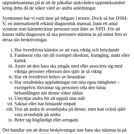
uppmärksammas på är att de påkallar sjukvården uppmärksamhet
kring detta då de söker vård av andra anledningar.
Symtomen har vi varit inne på tidigare i texten. Dock så har DSM-
V, en internationellt erkänd diagnostisk manual, listat ett antal
symtom som kännetecknar personer som lider av NPD. För att
kunna ställa diagnosen så ska personen stämma in på minst fem av
dessa nio beskrivningar.
Har överdrivna känslor av att vara viktig och betydande
Fantiserar ofta om till exempel rikedom, framgång, makt eller
kärlek
Anser att den bara ska umgås med eller associera sig med
viktiga personer eftersom den själv är så viktig
Har ett överdrivet behov av beundran
Har orealistiska uppfattningar om sina egna rättigheter –
exempelvis förväntar sig personen ofta den bästa
behandlingen när denne söker sådan
Utnyttjar andra för att uppnå sina mål
Saknar eller har bristande empati
Tror att andra är avundsjuka på denne, men kan också själv
vara avundsjuk på andra
Beter sig högfärdigt eller arrogant.
Det handlar om att dessa beskrivningar inte bara ska stämma in på