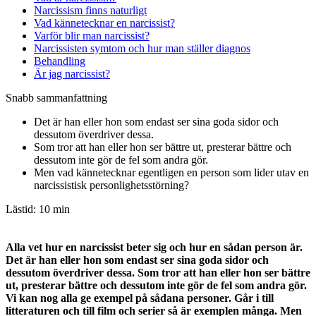
Narcissism finns naturligt
Vad kännetecknar en narcissist?
Varför blir man narcissist?
Narcissisten symtom och hur man ställer diagnos
Behandling
Är jag narcissist?
Snabb sammanfattning
Det är han eller hon som endast ser sina goda sidor och
dessutom överdriver dessa.
Som tror att han eller hon ser bättre ut, presterar bättre och
dessutom inte gör de fel som andra gör.
Men vad kännetecknar egentligen en person som lider utav en
narcissistisk personlighetsstörning?
Lästid: 10 min
Alla vet hur en narcissist beter sig och hur en sådan person är.
Det är han eller hon som endast ser sina goda sidor och
dessutom överdriver dessa. Som tror att han eller hon ser bättre
ut, presterar bättre och dessutom inte gör de fel som andra gör.
Vi kan nog alla ge exempel på sådana personer. Går i till
litteraturen och till film och serier så är exemplen många. Men