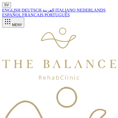
SV
ENGLISH
DEUTSCH
العربية
ITALIANO
NEDERLANDS
ESPAÑOL
FRANÇAIS
PORTUGUÊS
MENY