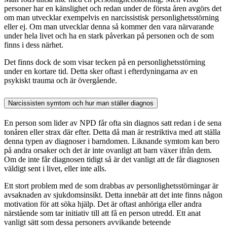
personer har en känslighet och redan under de första åren avgörs det
om man utvecklar exempelvis en narcissistisk personlighetsstörning
eller ej. Om man utvecklar denna så kommer den vara närvarande
under hela livet och ha en stark påverkan på personen och de som
finns i dess närhet.
Det finns dock de som visar tecken på en personlighetsstörning
under en kortare tid. Detta sker oftast i efterdyningarna av en
psykiskt trauma och är övergående.
Narcissisten symtom och hur man ställer diagnos
En person som lider av NPD får ofta sin diagnos satt redan i de sena
tonåren eller strax där efter. Detta då man är restriktiva med att ställa
denna typen av diagnoser i barndomen. Liknande symtom kan bero
på andra orsaker och det är inte ovanligt att barn växer ifrån dem.
Om de inte får diagnosen tidigt så är det vanligt att de får diagnosen
väldigt sent i livet, eller inte alls.
Ett stort problem med de som drabbas av personlighetsstörningar är
avsaknaden av sjukdomsinsikt. Detta innebär att det inte finns någon
motivation för att söka hjälp. Det är oftast anhöriga eller andra
närstående som tar initiativ till att få en person utredd. Ett anat
vanligt sätt som dessa personers avvikande beteende