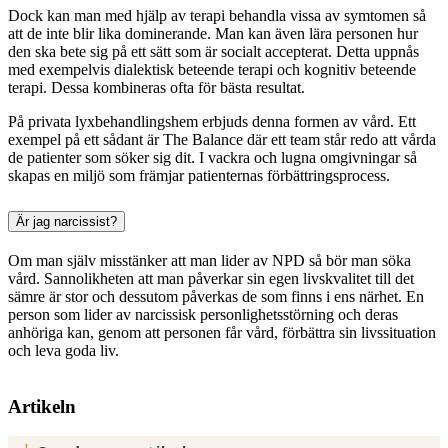
Dock kan man med hjälp av terapi behandla vissa av symtomen så
att de inte blir lika dominerande. Man kan även lära personen hur
den ska bete sig på ett sätt som är socialt accepterat. Detta uppnås
med exempelvis dialektisk beteende terapi och kognitiv beteende
terapi. Dessa kombineras ofta för bästa resultat.
På privata lyxbehandlingshem erbjuds denna formen av vård. Ett
exempel på ett sådant är The Balance där ett team står redo att vårda
de patienter som söker sig dit. I vackra och lugna omgivningar så
skapas en miljö som främjar patienternas förbättringsprocess.
Är jag narcissist?
Om man själv misstänker att man lider av NPD så bör man söka
vård. Sannolikheten att man påverkar sin egen livskvalitet till det
sämre är stor och dessutom påverkas de som finns i ens närhet. En
person som lider av narcissisk personlighetsstörning och deras
anhöriga kan, genom att personen får vård, förbättra sin livssituation
och leva goda liv.
Artikeln