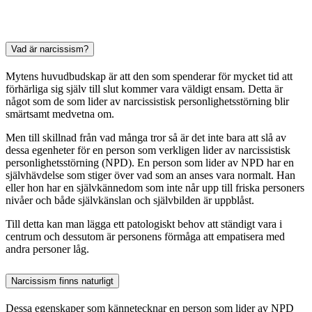
Vad är narcissism?
Mytens huvudbudskap är att den som spenderar för mycket tid att
förhärliga sig själv till slut kommer vara väldigt ensam. Detta är
något som de som lider av narcissistisk personlighetsstörning blir
smärtsamt medvetna om.
Men till skillnad från vad många tror så är det inte bara att slå av
dessa egenheter för en person som verkligen lider av narcissistisk
personlighetsstörning (NPD). En person som lider av NPD har en
självhävdelse som stiger över vad som an anses vara normalt. Han
eller hon har en självkännedom som inte når upp till friska personers
nivåer och både självkänslan och självbilden är uppblåst.
Till detta kan man lägga ett patologiskt behov att ständigt vara i
centrum och dessutom är personens förmåga att empatisera med
andra personer låg.
Narcissism finns naturligt
Dessa egenskaper som kännetecknar en person som lider av NPD