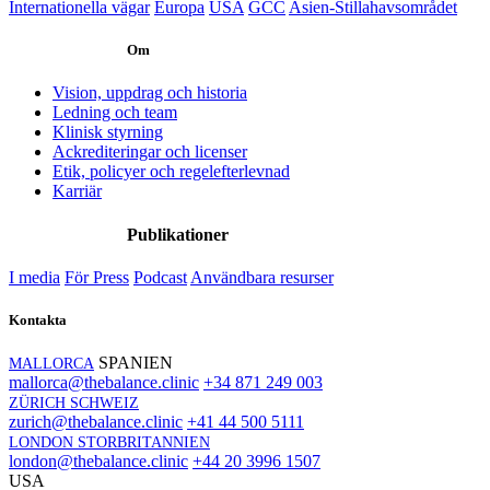
Internationella vägar
Europa
USA
GCC
Asien-Stillahavsområdet
Om
Vision, uppdrag och historia
Ledning och team
Klinisk styrning
Ackrediteringar och licenser
Etik, policyer och regelefterlevnad
Karriär
Publikationer
I media
För Press
Podcast
Användbara resurser
Kontakta
SPANIEN
MALLORCA
mallorca@thebalance.clinic
+34 871 249 003
ZÜRICH SCHWEIZ
zurich@thebalance.clinic
+41 44 500 5111
LONDON STORBRITANNIEN
london@thebalance.clinic
+44 20 3996 1507
USA