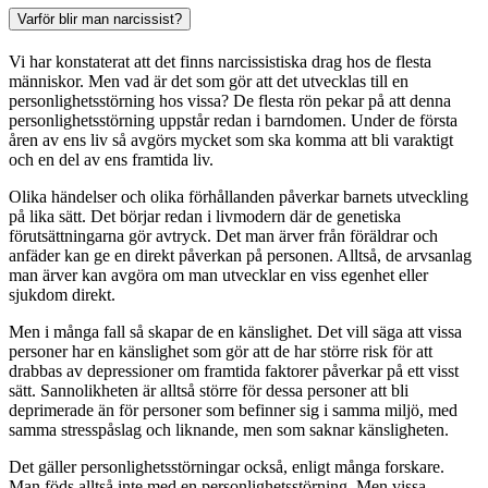
Varför blir man narcissist?
Vi har konstaterat att det finns narcissistiska drag hos de flesta
människor. Men vad är det som gör att det utvecklas till en
personlighetsstörning hos vissa? De flesta rön pekar på att denna
personlighetsstörning uppstår redan i barndomen. Under de första
åren av ens liv så avgörs mycket som ska komma att bli varaktigt
och en del av ens framtida liv.
Olika händelser och olika förhållanden påverkar barnets utveckling
på lika sätt. Det börjar redan i livmodern där de genetiska
förutsättningarna gör avtryck. Det man ärver från föräldrar och
anfäder kan ge en direkt påverkan på personen. Alltså, de arvsanlag
man ärver kan avgöra om man utvecklar en viss egenhet eller
sjukdom direkt.
Men i många fall så skapar de en känslighet. Det vill säga att vissa
personer har en känslighet som gör att de har större risk för att
drabbas av depressioner om framtida faktorer påverkar på ett visst
sätt. Sannolikheten är alltså större för dessa personer att bli
deprimerade än för personer som befinner sig i samma miljö, med
samma stresspåslag och liknande, men som saknar känsligheten.
Det gäller personlighetsstörningar också, enligt många forskare.
Man föds alltså inte med en personlighetsstörning. Men vissa