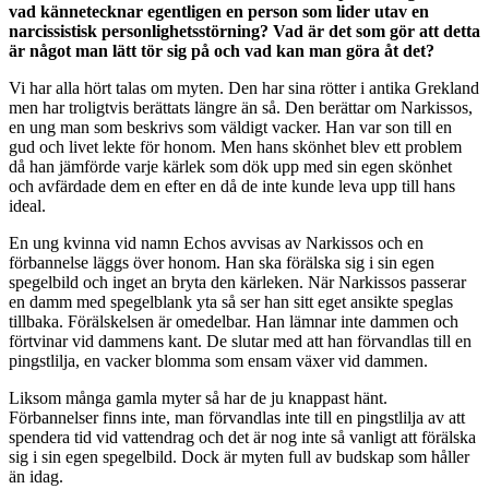
vad kännetecknar egentligen en person som lider utav en
narcissistisk personlighetsstörning? Vad är det som gör att detta
är något man lätt tör sig på och vad kan man göra åt det?
Vi har alla hört talas om myten. Den har sina rötter i antika Grekland
men har troligtvis berättats längre än så. Den berättar om Narkissos,
en ung man som beskrivs som väldigt vacker. Han var son till en
gud och livet lekte för honom. Men hans skönhet blev ett problem
då han jämförde varje kärlek som dök upp med sin egen skönhet
och avfärdade dem en efter en då de inte kunde leva upp till hans
ideal.
En ung kvinna vid namn Echos avvisas av Narkissos och en
förbannelse läggs över honom. Han ska förälska sig i sin egen
spegelbild och inget an bryta den kärleken. När Narkissos passerar
en damm med spegelblank yta så ser han sitt eget ansikte speglas
tillbaka. Förälskelsen är omedelbar. Han lämnar inte dammen och
förtvinar vid dammens kant. De slutar med att han förvandlas till en
pingstlilja, en vacker blomma som ensam växer vid dammen.
Liksom många gamla myter så har de ju knappast hänt.
Förbannelser finns inte, man förvandlas inte till en pingstlilja av att
spendera tid vid vattendrag och det är nog inte så vanligt att förälska
sig i sin egen spegelbild. Dock är myten full av budskap som håller
än idag.