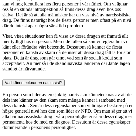
kan vi nog identifiera hos flera personer i vår närhet. Om vi ägnar
oss åt en stunds introspektion så finns dessa drag även hos oss
själva. Det är så att alla människor har en viss nivå av narcissistiska
drag. De finns naturligt hos de flesta personer men oftast på en nivå
där de inte skapar några särskilda problem.
Visst, vissa situationer kan få vissa av dessa dragen att framstå allt
mer tydligt hos en person. Men i de fallen så kan vi reglera hur vi
känt eller förändra vårt beteende. Dessutom så känner de flesta
personer en känsla av skam då de inser att dessa drag fått ta för stor
plats. Detta är drag som går emot vad som är socialt kodat som
acceptabelt. Än mer så i de skandinaviska länderna där Jante-lagen
ständigt är närvarande.
Vad kännetecknar en narcissist?
En person som lider av en sjuklig narcissism kännetecknas av att de
dels inte känner av den skam som många känner i samband med
dessa känslor. Sen är dessa egenskaper som vi tidigare beskrev på en
högre generell nivå hos den som lider av NPD. Om man säger att vi
alla har narcissistiska drag i våra personligheter så är dessa drag mer
permanenta hos de med en diagnos. Dessutom är dessa egenskaper
dominerande i personens personlighet.