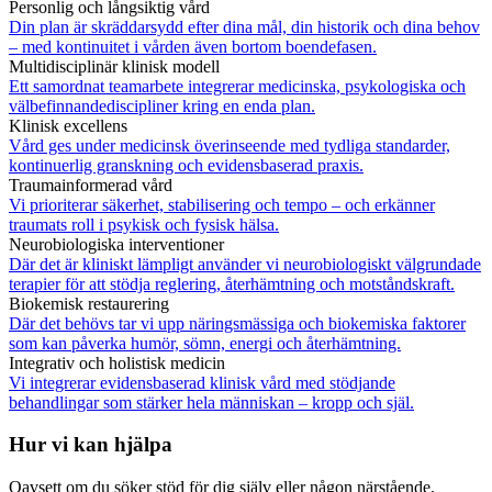
Personlig och långsiktig vård
Din plan är skräddarsydd efter dina mål, din historik och dina behov
– med kontinuitet i vården även bortom boendefasen.
Multidisciplinär klinisk modell
Ett samordnat teamarbete integrerar medicinska, psykologiska och
välbefinnandediscipliner kring en enda plan.
Klinisk excellens
Vård ges under medicinsk överinseende med tydliga standarder,
kontinuerlig granskning och evidensbaserad praxis.
Traumainformerad vård
Vi prioriterar säkerhet, stabilisering och tempo – och erkänner
traumats roll i psykisk och fysisk hälsa.
Neurobiologiska interventioner
Där det är kliniskt lämpligt använder vi neurobiologiskt välgrundade
terapier för att stödja reglering, återhämtning och motståndskraft.
Biokemisk restaurering
Där det behövs tar vi upp näringsmässiga och biokemiska faktorer
som kan påverka humör, sömn, energi och återhämtning.
Integrativ och holistisk medicin
Vi integrerar evidensbaserad klinisk vård med stödjande
behandlingar som stärker hela människan – kropp och själ.
Hur vi kan hjälpa
Oavsett om du söker stöd för dig själv eller någon närstående,