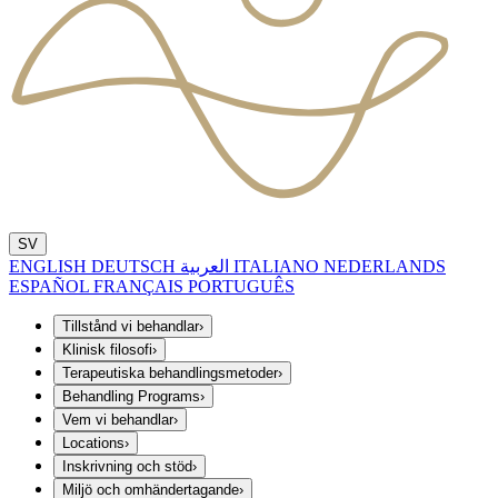
SV
ENGLISH
DEUTSCH
العربية
ITALIANO
NEDERLANDS
ESPAÑOL
FRANÇAIS
PORTUGUÊS
Tillstånd vi behandlar
›
Klinisk filosofi
›
Terapeutiska behandlingsmetoder
›
Behandling Programs
›
Vem vi behandlar
›
Locations
›
Inskrivning och stöd
›
Miljö och omhändertagande
›