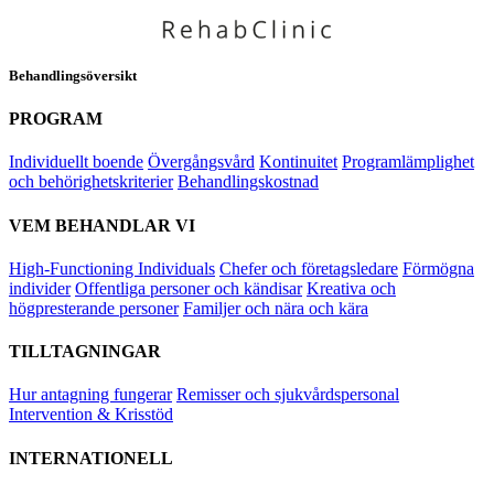
Behandlingsöversikt
PROGRAM
Individuellt boende
Övergångsvård
Kontinuitet
Programlämplighet
och behörighetskriterier
Behandlingskostnad
VEM BEHANDLAR VI
High-Functioning Individuals
Chefer och företagsledare
Förmögna
individer
Offentliga personer och kändisar
Kreativa och
högpresterande personer
Familjer och nära och kära
TILLTAGNINGAR
Hur antagning fungerar
Remisser och sjukvårdspersonal
Intervention & Krisstöd
INTERNATIONELL