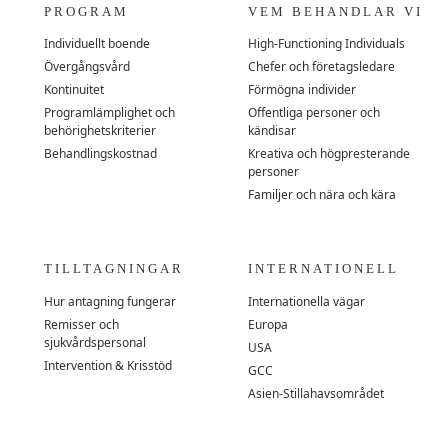
PROGRAM
VEM BEHANDLAR VI
Individuellt boende
High-Functioning Individuals
Övergångsvård
Chefer och företagsledare
Kontinuitet
Förmögna individer
Programlämplighet och
Offentliga personer och
behörighetskriterier
kändisar
Behandlingskostnad
Kreativa och högpresterande
personer
Familjer och nära och kära
TILLTAGNINGAR
INTERNATIONELL
Hur antagning fungerar
Internationella vägar
Remisser och
Europa
sjukvårdspersonal
USA
Intervention & Krisstöd
GCC
Asien-Stillahavsområdet