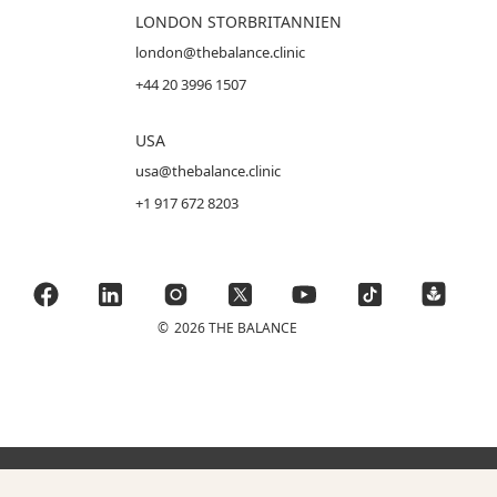
LONDON STORBRITANNIEN
london@thebalance.clinic
+44 20 3996 1507
USA
usa@thebalance.clinic
+1 917 672 8203
©
2026 THE BALANCE