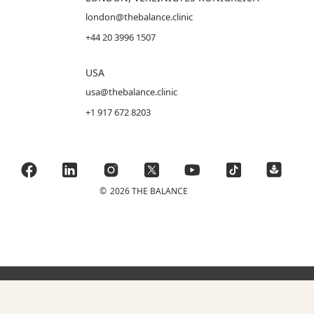
london@thebalance.clinic
+44 20 3996 1507
USA
usa@thebalance.clinic
+1 917 672 8203
©
2026 THE BALANCE