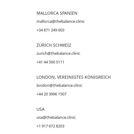
MALLORCA
SPANIEN
mallorca@thebalance.clinic
+34 871 249 003
ZÜRICH SCHWEIZ
zurich@thebalance.clinic
+41 44 500 5111
LONDON, VEREINIGTES KÖNIGREICH
london@thebalance.clinic
+44 20 3996 1507
USA
usa@thebalance.clinic
+1 917 672 8203