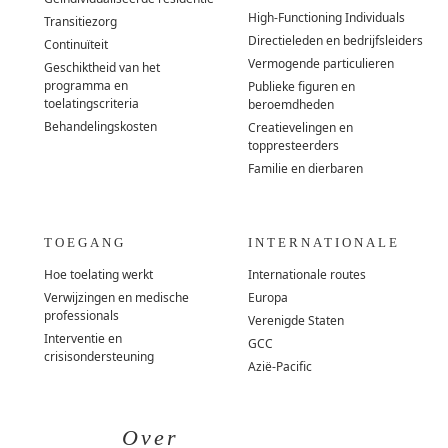
High-Functioning Individuals
Transitiezorg
Directieleden en bedrijfsleiders
Continuïteit
Vermogende particulieren
Geschiktheid van het
programma en
Publieke figuren en
toelatingscriteria
beroemdheden
Behandelingskosten
Creatievelingen en
toppresteerders
Familie en dierbaren
TOEGANG
INTERNATIONALE
Hoe toelating werkt
Internationale routes
Verwijzingen en medische
Europa
professionals
Verenigde Staten
Interventie en
GCC
crisisondersteuning
Azië-Pacific
Over