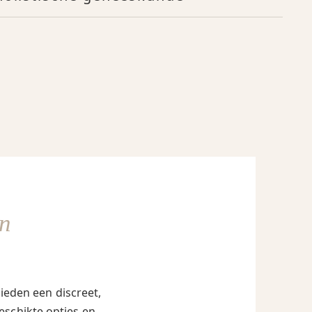
n
ieden een discreet,
eschikte opties en