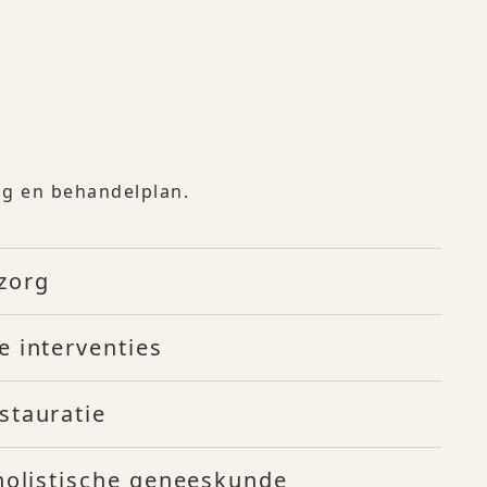
ing en behandelplan.
zorg
e interventies
stauratie
 holistische geneeskunde