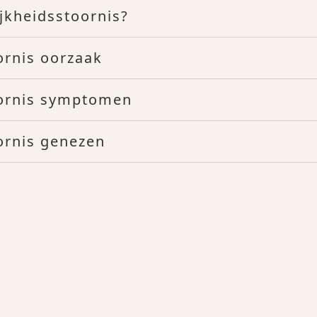
jkheidsstoornis?
ornis oorzaak
oornis symptomen
ornis genezen