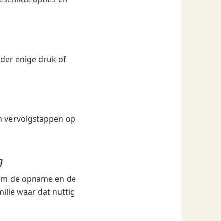
nder enige druk of
en vervolgstappen op
g
ndom de opname en de
milie waar dat nuttig