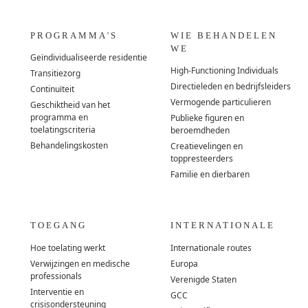
PROGRAMMA'S
WIE BEHANDELEN
WE
Geïndividualiseerde residentie
High-Functioning Individuals
Transitiezorg
Directieleden en bedrijfsleiders
Continuïteit
Vermogende particulieren
Geschiktheid van het
programma en
Publieke figuren en
toelatingscriteria
beroemdheden
Behandelingskosten
Creatievelingen en
toppresteerders
Familie en dierbaren
TOEGANG
INTERNATIONALE
Hoe toelating werkt
Internationale routes
Verwijzingen en medische
Europa
professionals
Verenigde Staten
Interventie en
GCC
crisisondersteuning