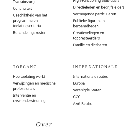
High-Functioning Individuals
Transitiezorg
Directieleden en bedrijfsleiders
Continuïteit
Vermogende particulieren
Geschiktheid van het
programma en
Publieke figuren en
toelatingscriteria
beroemdheden
Behandelingskosten
Creatievelingen en
toppresteerders
Familie en dierbaren
TOEGANG
INTERNATIONALE
Hoe toelating werkt
Internationale routes
Verwijzingen en medische
Europa
professionals
Verenigde Staten
Interventie en
GCC
crisisondersteuning
Azië-Pacific
Over