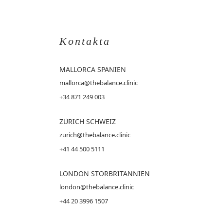
Kontakta
MALLORCA
SPANIEN
mallorca@thebalance.clinic
+34 871 249 003
ZÜRICH SCHWEIZ
zurich@thebalance.clinic
+41 44 500 5111
LONDON STORBRITANNIEN
london@thebalance.clinic
+44 20 3996 1507