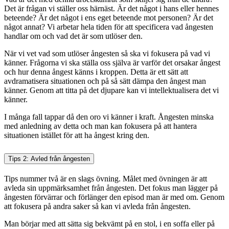
Det är frågan vi ställer oss härnäst. Är det något i hans eller hennes
beteende? Är det något i ens eget beteende mot personen? Är det
något annat? Vi arbetar hela tiden för att specificera vad ångesten
handlar om och vad det är som utlöser den.
När vi vet vad som utlöser ångesten så ska vi fokusera på vad vi
känner. Frågorna vi ska ställa oss själva är varför det orsakar ångest
och hur denna ångest känns i kroppen. Detta är ett sätt att
avdramatisera situationen och på så sätt dämpa den ångest man
känner. Genom att titta på det djupare kan vi intellektualisera det vi
känner.
I många fall tappar då den oro vi känner i kraft. Ångesten minska
med anledning av detta och man kan fokusera på att hantera
situationen istället för att ha ångest kring den.
Tips 2: Avled från ångesten
Tips nummer två är en slags övning. Målet med övningen är att
avleda sin uppmärksamhet från ångesten. Det fokus man lägger på
ångesten förvärrar och förlänger den episod man är med om. Genom
att fokusera på andra saker så kan vi avleda från ångesten.
Man börjar med att sätta sig bekvämt på en stol, i en soffa eller på