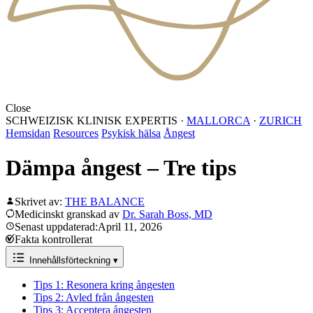
Close
SCHWEIZISK KLINISK EXPERTIS
·
MALLORCA
·
ZURICH
Hemsidan
Resources
Psykisk hälsa
Ångest
Dämpa ångest – Tre tips
Skrivet av:
THE BALANCE
Medicinskt granskad av
Dr. Sarah Boss, MD
Senast uppdaterad:April 11, 2026
Fakta kontrollerat
Innehållsförteckning
▾
Tips 1: Resonera kring ångesten
Tips 2: Avled från ångesten
Tips 3: Acceptera ångesten