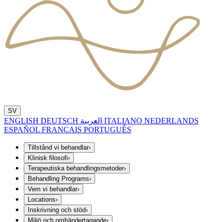
SV
ENGLISH
DEUTSCH
العربية
ITALIANO
NEDERLANDS
ESPAÑOL
FRANÇAIS
PORTUGUÊS
Tillstånd vi behandlar
›
Klinisk filosofi
›
Terapeutiska behandlingsmetoder
›
Behandling Programs
›
Vem vi behandlar
›
Locations
›
Inskrivning och stöd
›
Miljö och omhändertagande
›