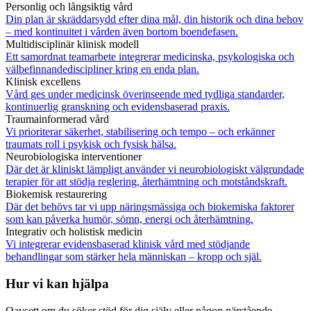
Personlig och långsiktig vård
Din plan är skräddarsydd efter dina mål, din historik och dina behov
– med kontinuitet i vården även bortom boendefasen.
Multidisciplinär klinisk modell
Ett samordnat teamarbete integrerar medicinska, psykologiska och
välbefinnandediscipliner kring en enda plan.
Klinisk excellens
Vård ges under medicinsk överinseende med tydliga standarder,
kontinuerlig granskning och evidensbaserad praxis.
Traumainformerad vård
Vi prioriterar säkerhet, stabilisering och tempo – och erkänner
traumats roll i psykisk och fysisk hälsa.
Neurobiologiska interventioner
Där det är kliniskt lämpligt använder vi neurobiologiskt välgrundade
terapier för att stödja reglering, återhämtning och motståndskraft.
Biokemisk restaurering
Där det behövs tar vi upp näringsmässiga och biokemiska faktorer
som kan påverka humör, sömn, energi och återhämtning.
Integrativ och holistisk medicin
Vi integrerar evidensbaserad klinisk vård med stödjande
behandlingar som stärker hela människan – kropp och själ.
Hur vi kan hjälpa
Oavsett om du söker stöd för dig själv eller någon närstående,