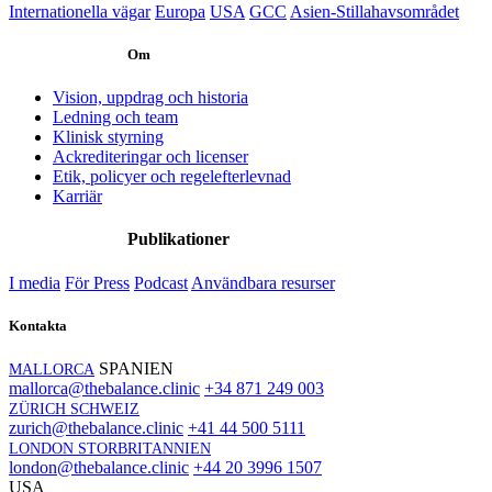
Internationella vägar
Europa
USA
GCC
Asien-Stillahavsområdet
Om
Vision, uppdrag och historia
Ledning och team
Klinisk styrning
Ackrediteringar och licenser
Etik, policyer och regelefterlevnad
Karriär
Publikationer
I media
För Press
Podcast
Användbara resurser
Kontakta
SPANIEN
MALLORCA
mallorca@thebalance.clinic
+34 871 249 003
ZÜRICH SCHWEIZ
zurich@thebalance.clinic
+41 44 500 5111
LONDON STORBRITANNIEN
london@thebalance.clinic
+44 20 3996 1507
USA