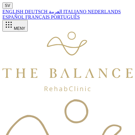
SV
ENGLISH
DEUTSCH
العربية
ITALIANO
NEDERLANDS
ESPAÑOL
FRANÇAIS
PORTUGUÊS
MENY