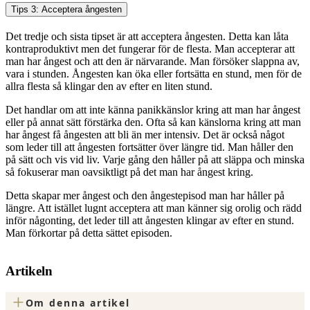
Tips 3: Acceptera ångesten
Det tredje och sista tipset är att acceptera ångesten. Detta kan låta
kontraproduktivt men det fungerar för de flesta. Man accepterar att
man har ångest och att den är närvarande. Man försöker slappna av,
vara i stunden. Ångesten kan öka eller fortsätta en stund, men för de
allra flesta så klingar den av efter en liten stund.
Det handlar om att inte känna panikkänslor kring att man har ångest
eller på annat sätt förstärka den. Ofta så kan känslorna kring att man
har ångest få ångesten att bli än mer intensiv. Det är också något
som leder till att ångesten fortsätter över längre tid. Man håller den
på sätt och vis vid liv. Varje gång den håller på att släppa och minska
så fokuserar man oavsiktligt på det man har ångest kring.
Detta skapar mer ångest och den ångestepisod man har håller på
längre. Att istället lugnt acceptera att man känner sig orolig och rädd
inför någonting, det leder till att ångesten klingar av efter en stund.
Man förkortar på detta sättet episoden.
Artikeln
+
Om denna artikel