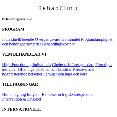
Behandlingsöversikt
PROGRAM
Individuellt boende
Övergångsvård
Kontinuitet
Programlämplighet
och behörighetskriterier
Behandlingskostnad
VEM BEHANDLAR VI
High-Functioning Individuals
Chefer och företagsledare
Förmögna
individer
Offentliga personer och kändisar
Kreativa och
högpresterande personer
Familjer och nära och kära
TILLTAGNINGAR
Hur antagning fungerar
Remisser och sjukvårdspersonal
Intervention & Krisstöd
INTERNATIONELL