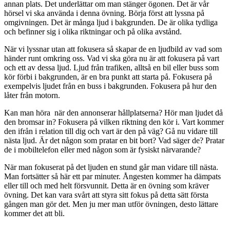
annan plats. Det underlättar om man stänger ögonen. Det är vår
hörsel vi ska använda i denna övning. Börja först att lyssna på
omgivningen. Det är många ljud i bakgrunden. De är olika tydliga
och befinner sig i olika riktningar och på olika avstånd.
När vi lyssnar utan att fokusera så skapar de en ljudbild av vad som
händer runt omkring oss. Vad vi ska göra nu är att fokusera på vart
och ett av dessa ljud. Ljud från trafiken, alltså en bil eller buss som
kör förbi i bakgrunden, är en bra punkt att starta på. Fokusera på
exempelvis ljudet från en buss i bakgrunden. Fokusera på hur den
låter från motorn.
Kan man höra när den annonserar hållplatserna? Hör man ljudet då
den bromsar in? Fokusera på vilken riktning den kör i. Vart kommer
den ifrån i relation till dig och vart är den på väg? Gå nu vidare till
nästa ljud. Är det någon som pratar en bit bort? Vad säger de? Pratar
de i mobiltelefon eller med någon som är fysiskt närvarande?
När man fokuserat på det ljuden en stund går man vidare till nästa.
Man fortsätter så här ett par minuter. Ångesten kommer ha dämpats
eller till och med helt försvunnit. Detta är en övning som kräver
övning. Det kan vara svårt att styra sitt fokus på detta sätt första
gången man gör det. Men ju mer man utför övningen, desto lättare
kommer det att bli.