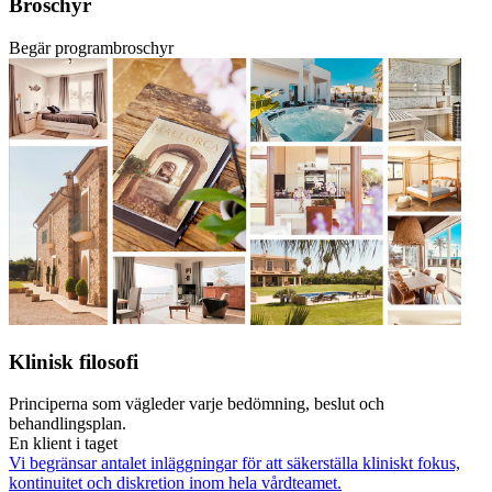
Broschyr
Begär programbroschyr
Klinisk filosofi
Principerna som vägleder varje bedömning, beslut och
behandlingsplan.
En klient i taget
Vi begränsar antalet inläggningar för att säkerställa kliniskt fokus,
kontinuitet och diskretion inom hela vårdteamet.