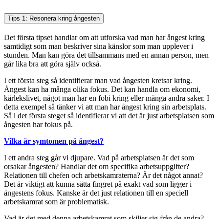
Tips 1: Resonera kring ångesten
Det första tipset handlar om att utforska vad man har ångest kring
samtidigt som man beskriver sina känslor som man upplever i
stunden. Man kan göra det tillsammans med en annan person, men
går lika bra att göra själv också.
I ett första steg så identifierar man vad ångesten kretsar kring.
Ångest kan ha många olika fokus. Det kan handla om ekonomi,
kärlekslivet, något man har en fobi kring eller många andra saker. I
detta exempel så tänker vi att man har ångest kring sin arbetsplats.
Så i det första steget så identifierar vi att det är just arbetsplatsen som
ångesten har fokus på.
Vilka är symtomen på ångest?
I ett andra steg går vi djupare. Vad på arbetsplatsen är det som
orsakar ångesten? Handlar det om specifika arbetsuppgifter?
Relationen till chefen och arbetskamraterna? Är det något annat?
Det är viktigt att kunna sätta fingret på exakt vad som ligger i
ångestens fokus. Kanske är det just relationen till en speciell
arbetskamrat som är problematisk.
Vad är det med denna arbetskamrat som skiljer sig från de andra?