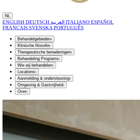
NL
ENGLISH
DEUTSCH
العربية
ITALIANO
ESPAÑOL
FRANÇAIS
SVENSKA
PORTUGUÊS
Behandelgebieden
›
Klinische filosofie
›
Therapeutische benaderingen
›
Behandeling Programs
›
Wie wij behandelen
›
Locations
›
Aanmelding & ondersteuning
›
Omgeving & Gastvrijheid
›
Over
›