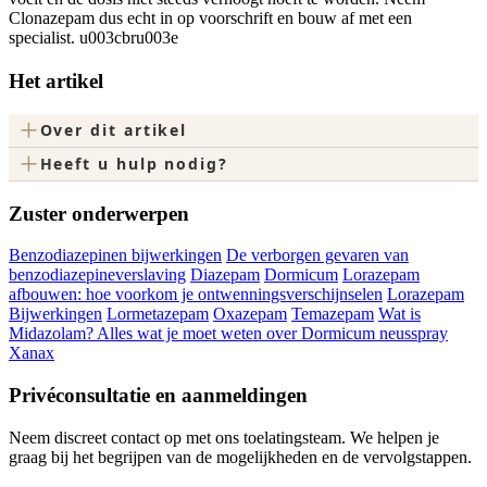
Clonazepam dus echt in op voorschrift en bouw af met een
specialist. u003cbru003e
Het artikel
+
Over dit artikel
+
Heeft u hulp nodig?
Zuster onderwerpen
Benzodiazepinen bijwerkingen
De verborgen gevaren van
benzodiazepineverslaving
Diazepam
Dormicum
Lorazepam
afbouwen: hoe voorkom je ontwenningsverschijnselen
Lorazepam
Bijwerkingen
Lormetazepam
Oxazepam
Temazepam
Wat is
Midazolam? Alles wat je moet weten over Dormicum neusspray
Xanax
Privéconsultatie en aanmeldingen
Neem discreet contact op met ons toelatingsteam. We helpen je
graag bij het begrijpen van de mogelijkheden en de vervolgstappen.