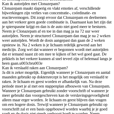
Kan ik autorijden met Clonazepam?
Clonazepam maakt slaperig en vlakt emoties af, verschillende
bijwerkingen zijn verlies van concentratie-, coördinatie- en
reactievermogen. Dit zorgt ervoor dat Clonazepam en deelnemen
aan het verkeer geen goede combinatie is. Daarnaast kan het zijn dat
je spierspasme krijgt en dan is de auto niet goed meer te besturen.
Neem je Clonazepam af en toe in dan mag ja na 72 uur weer
autorijden. Neem je structureel Clonazepam dan mag je na 2 weken
weer autorijden. Wordt de dosis aangepast dan gaan de 2 weken
opnieuw in. Na 2 weken is je lichaam redelijk gewend aan het
medicijn. Zorg wel dat wanneer er begonnen wordt met autorijden
dat er iemand naast zit om mee te kijken of het wel goed gaat. De
prikkels in het verkeer kunnen al snel teveel zijn of helemaal langs je
heen gaan.u003cbru003e
Kan ik verslaafd raken aan Clonazepam?
Ja dit is zeker mogelijk. Eigenlijk wanneer je Clonazepam en aantal
maanden gebruikt op doktersrecept is het mogelijk om verslaafd te
raken. Je lichaam en geest worden er afhankelijk van. Na deze
periode moet je al met een stappenplan afbouwen van Clonazepam.
Wanneer je Clonazepam gebruikt zonder voorschrift of wanneer je
meer gebruikt dan voorgeschreven kan de verslavingsgevoeligheid
alleen maar erger worden. Je lichaam en geest blijven dan vragen
om een hogere dosis. Terwijl wanneer je Clonazepam gebruikt op
voorschrift zal er een basis opgebouwd worden waarbij je je goed
voelt en de dosis niet steeds verhoogt hoeft te worden. Neem