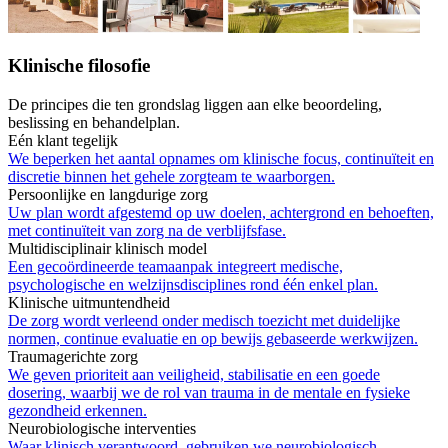
Klinische filosofie
De principes die ten grondslag liggen aan elke beoordeling,
beslissing en behandelplan.
Eén klant tegelijk
We beperken het aantal opnames om klinische focus, continuïteit en
discretie binnen het gehele zorgteam te waarborgen.
Persoonlijke en langdurige zorg
Uw plan wordt afgestemd op uw doelen, achtergrond en behoeften,
met continuïteit van zorg na de verblijfsfase.
Multidisciplinair klinisch model
Een gecoördineerde teamaanpak integreert medische,
psychologische en welzijnsdisciplines rond één enkel plan.
Klinische uitmuntendheid
De zorg wordt verleend onder medisch toezicht met duidelijke
normen, continue evaluatie en op bewijs gebaseerde werkwijzen.
Traumagerichte zorg
We geven prioriteit aan veiligheid, stabilisatie en een goede
dosering, waarbij we de rol van trauma in de mentale en fysieke
gezondheid erkennen.
Neurobiologische interventies
Waar klinisch verantwoord, gebruiken we neurobiologisch