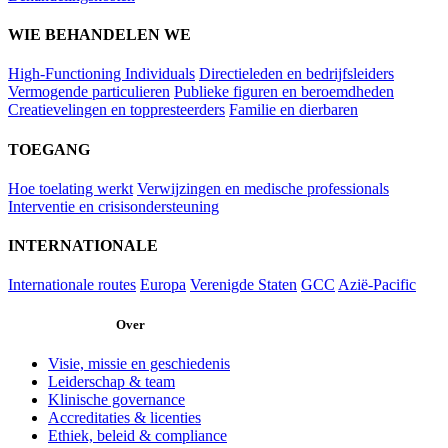
WIE BEHANDELEN WE
High-Functioning Individuals
Directieleden en bedrijfsleiders
Vermogende particulieren
Publieke figuren en beroemdheden
Creatievelingen en toppresteerders
Familie en dierbaren
TOEGANG
Hoe toelating werkt
Verwijzingen en medische professionals
Interventie en crisisondersteuning
INTERNATIONALE
Internationale routes
Europa
Verenigde Staten
GCC
Azië-Pacific
Over
Visie, missie en geschiedenis
Leiderschap & team
Klinische governance
Accreditaties & licenties
Ethiek, beleid & compliance