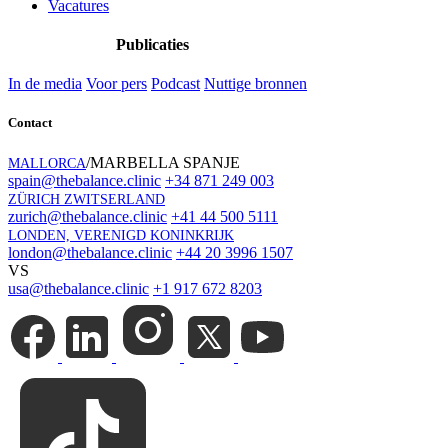
Vacatures
Publicaties
In de media
Voor pers
Podcast
Nuttige bronnen
Contact
/MARBELLA SPANJE
MALLORCA
spain@thebalance.clinic
+34 871 249 003
ZÜRICH ZWITSERLAND
zurich@thebalance.clinic
+41 44 500 5111
LONDEN, VERENIGD KONINKRIJK
london@thebalance.clinic
+44 20 3996 1507
VS
usa@thebalance.clinic
+1 917 672 8203