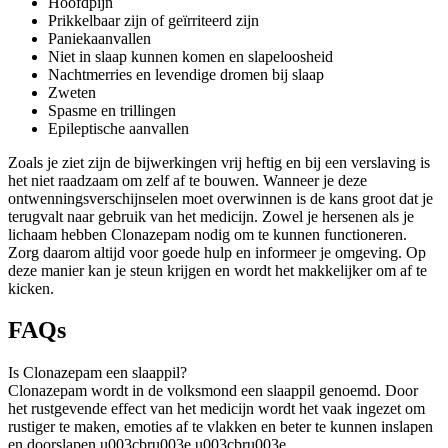
Hoofdpijn
Prikkelbaar zijn of geïrriteerd zijn
Paniekaanvallen
Niet in slaap kunnen komen en slapeloosheid
Nachtmerries en levendige dromen bij slaap
Zweten
Spasme en trillingen
Epileptische aanvallen
Zoals je ziet zijn de bijwerkingen vrij heftig en bij een verslaving is
het niet raadzaam om zelf af te bouwen. Wanneer je deze
ontwenningsverschijnselen moet overwinnen is de kans groot dat je
terugvalt naar gebruik van het medicijn. Zowel je hersenen als je
lichaam hebben Clonazepam nodig om te kunnen functioneren.
Zorg daarom altijd voor goede hulp en informeer je omgeving. Op
deze manier kan je steun krijgen en wordt het makkelijker om af te
kicken.
FAQs
Is Clonazepam een ​​slaappil?
Clonazepam wordt in de volksmond een slaappil genoemd. Door
het rustgevende effect van het medicijn wordt het vaak ingezet om
rustiger te maken, emoties af te vlakken en beter te kunnen inslapen
en doorslapen.u003cbru003e u003cbru003e