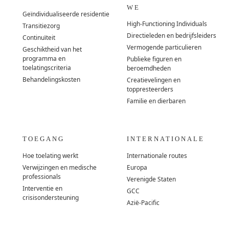
WE
Geïndividualiseerde residentie
High-Functioning Individuals
Transitiezorg
Directieleden en bedrijfsleiders
Continuïteit
Vermogende particulieren
Geschiktheid van het
programma en
Publieke figuren en
toelatingscriteria
beroemdheden
Behandelingskosten
Creatievelingen en
toppresteerders
Familie en dierbaren
TOEGANG
INTERNATIONALE
Hoe toelating werkt
Internationale routes
Verwijzingen en medische
Europa
professionals
Verenigde Staten
Interventie en
GCC
crisisondersteuning
Azië-Pacific