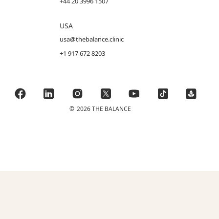
+44 20 3996 1507
USA
usa@thebalance.clinic
+1 917 672 8203
©
2026 THE BALANCE