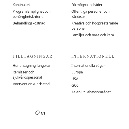
Kontinuitet
Förmögna individer
Programlämplighet och
Offentliga personer och
behörighetskriterier
kändisar
Behandlingskostnad
Kreativa och högpresterande
personer
Familjer och nära och kära
TILLTAGNINGAR
INTERNATIONELL
Hur antagning fungerar
Internationella vägar
Remisser och
Europa
sjukvårdspersonal
USA
Intervention & Krisstöd
GCC
Asien-Stillahavsområdet
Om