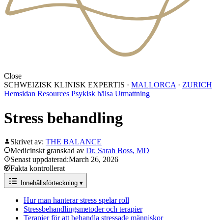
Close
SCHWEIZISK KLINISK EXPERTIS
·
MALLORCA
·
ZURICH
Hemsidan
Resources
Psykisk hälsa
Utmattning
Stress behandling
Skrivet av:
THE BALANCE
Medicinskt granskad av
Dr. Sarah Boss, MD
Senast uppdaterad:March 26, 2026
Fakta kontrollerat
Innehållsförteckning
▾
Hur man hanterar stress spelar roll
Stressbehandlingsmetoder och terapier
Terapier för att behandla stressade människor