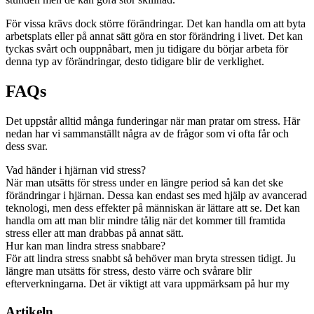
För vissa krävs dock större förändringar. Det kan handla om att byta
arbetsplats eller på annat sätt göra en stor förändring i livet. Det kan
tyckas svårt och ouppnåbart, men ju tidigare du börjar arbeta för
denna typ av förändringar, desto tidigare blir de verklighet.
FAQs
Det uppstår alltid många funderingar när man pratar om stress. Här
nedan har vi sammanställt några av de frågor som vi ofta får och
dess svar.
Vad händer i hjärnan vid stress?
När man utsätts för stress under en längre period så kan det ske
förändringar i hjärnan. Dessa kan endast ses med hjälp av avancerad
teknologi, men dess effekter på människan är lättare att se. Det kan
handla om att man blir mindre tålig när det kommer till framtida
stress eller att man drabbas på annat sätt.
Hur kan man lindra stress snabbare?
För att lindra stress snabbt så behöver man bryta stressen tidigt. Ju
längre man utsätts för stress, desto värre och svårare blir
efterverkningarna. Det är viktigt att vara uppmärksam på hur my
Artikeln