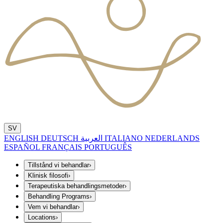
SV
ENGLISH
DEUTSCH
العربية
ITALIANO
NEDERLANDS
ESPAÑOL
FRANÇAIS
PORTUGUÊS
Tillstånd vi behandlar
›
Klinisk filosofi
›
Terapeutiska behandlingsmetoder
›
Behandling Programs
›
Vem vi behandlar
›
Locations
›