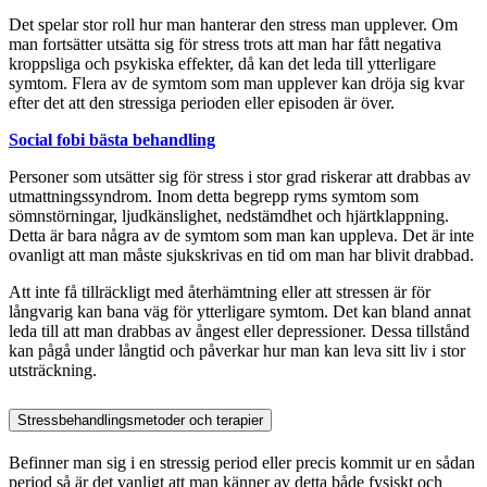
Det spelar stor roll hur man hanterar den stress man upplever. Om
man fortsätter utsätta sig för stress trots att man har fått negativa
kroppsliga och psykiska effekter, då kan det leda till ytterligare
symtom. Flera av de symtom som man upplever kan dröja sig kvar
efter det att den stressiga perioden eller episoden är över.
Social fobi bästa behandling
Personer som utsätter sig för stress i stor grad riskerar att drabbas av
utmattningssyndrom. Inom detta begrepp ryms symtom som
sömnstörningar, ljudkänslighet, nedstämdhet och hjärtklappning.
Detta är bara några av de symtom som man kan uppleva. Det är inte
ovanligt att man måste sjukskrivas en tid om man har blivit drabbad.
Att inte få tillräckligt med återhämtning eller att stressen är för
långvarig kan bana väg för ytterligare symtom. Det kan bland annat
leda till att man drabbas av ångest eller depressioner. Dessa tillstånd
kan pågå under långtid och påverkar hur man kan leva sitt liv i stor
utsträckning.
Stressbehandlingsmetoder och terapier
Befinner man sig i en stressig period eller precis kommit ur en sådan
period så är det vanligt att man känner av detta både fysiskt och