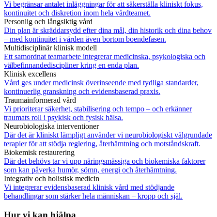
Vi begränsar antalet inläggningar för att säkerställa kliniskt fokus,
kontinuitet och diskretion inom hela vårdteamet.
Personlig och långsiktig vård
Din plan är skräddarsydd efter dina mål, din historik och dina behov
– med kontinuitet i vården även bortom boendefasen.
Multidisciplinär klinisk modell
Ett samordnat teamarbete integrerar medicinska, psykologiska och
välbefinnandediscipliner kring en enda plan.
Klinisk excellens
Vård ges under medicinsk överinseende med tydliga standarder,
kontinuerlig granskning och evidensbaserad praxis.
Traumainformerad vård
Vi prioriterar säkerhet, stabilisering och tempo – och erkänner
traumats roll i psykisk och fysisk hälsa.
Neurobiologiska interventioner
Där det är kliniskt lämpligt använder vi neurobiologiskt välgrundade
terapier för att stödja reglering, återhämtning och motståndskraft.
Biokemisk restaurering
Där det behövs tar vi upp näringsmässiga och biokemiska faktorer
som kan påverka humör, sömn, energi och återhämtning.
Integrativ och holistisk medicin
Vi integrerar evidensbaserad klinisk vård med stödjande
behandlingar som stärker hela människan – kropp och själ.
Hur vi kan hjälpa