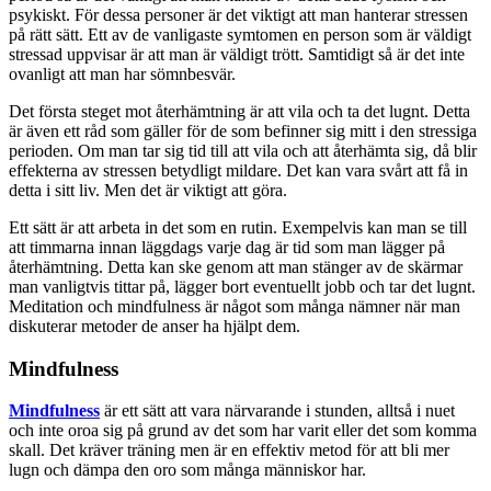
psykiskt. För dessa personer är det viktigt att man hanterar stressen
på rätt sätt. Ett av de vanligaste symtomen en person som är väldigt
stressad uppvisar är att man är väldigt trött. Samtidigt så är det inte
ovanligt att man har sömnbesvär.
Det första steget mot återhämtning är att vila och ta det lugnt. Detta
är även ett råd som gäller för de som befinner sig mitt i den stressiga
perioden. Om man tar sig tid till att vila och att återhämta sig, då blir
effekterna av stressen betydligt mildare. Det kan vara svårt att få in
detta i sitt liv. Men det är viktigt att göra.
Ett sätt är att arbeta in det som en rutin. Exempelvis kan man se till
att timmarna innan läggdags varje dag är tid som man lägger på
återhämtning. Detta kan ske genom att man stänger av de skärmar
man vanligtvis tittar på, lägger bort eventuellt jobb och tar det lugnt.
Meditation och mindfulness är något som många nämner när man
diskuterar metoder de anser ha hjälpt dem.
Mindfulness
Mindfulness
är ett sätt att vara närvarande i stunden, alltså i nuet
och inte oroa sig på grund av det som har varit eller det som komma
skall. Det kräver träning men är en effektiv metod för att bli mer
lugn och dämpa den oro som många människor har.