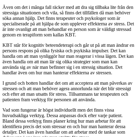
Även om det i många fall räcker med att dra sig tillbaka lite från den
stressiga situationen och vila, så finns det tillfällen då man behöver
söka annan hjälp. Det finns terapeuter och psykologer som är
specialiserade på att hjälpa de som upplever effekterna av stress. Det
är inte ovanligt att man behandlar en person som är väldigt stressad
genom en terapiform som kallas KBT.
KBT står för kognitiv beteendeterapi och går ut på att man ändrar en
persons respons på olika fysiska och psykiska impulser. Det kan
handla om att man synliggör hur man reagerar i vissa lägen. Det kan
även handla om att man lär sig olika strategier som man kan
använda sig av när man befinner sig i en stressig situation. Det
handlar även om hur man hanterar effekterna av stressen.
I grund och botten handlar det om att acceptera att man påverkas av
stressen och att man behöver agera annorlunda när det blir stressigt
och efter att man utsatts för stress. Tillsammans tar terapeuten och
patienten fram verktyg för personen att använda.
Vad som fungerar är högst individuellt men det finns vissa
huvudsakliga verktyg. Dessa anpassas dock efter varje patient.
Bland dessa verktyg finns planer kring hur man arbetar för att
identifiera precis det som stressar en och hur man hanterar dessa
detaljer. Det kan även handlar om att arbetar med de tankar som