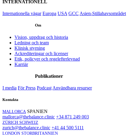
INTERNATIONELL
Internationella vägar
Europa
USA
GCC
Asien-Stillahavsområdet
Om
Vision, uppdrag och historia
Ledning och team
Klinisk styrning
Ackrediteringar och licenser
Etik, policyer och regelefterlevnad
Karriär
Publikationer
I media
För Press
Podcast
Användbara resurser
Kontakta
SPANIEN
MALLORCA
mallorca@thebalance.clinic
+34 871 249 003
ZÜRICH SCHWEIZ
zurich@thebalance.clinic
+41 44 500 5111
LONDON STORBRITANNIEN