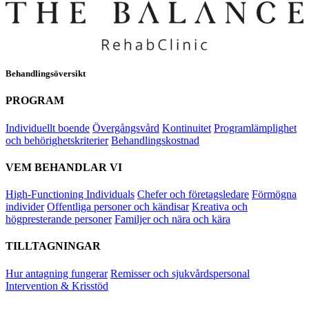
Behandlingsöversikt
PROGRAM
Individuellt boende
Övergångsvård
Kontinuitet
Programlämplighet
och behörighetskriterier
Behandlingskostnad
VEM BEHANDLAR VI
High-Functioning Individuals
Chefer och företagsledare
Förmögna
individer
Offentliga personer och kändisar
Kreativa och
högpresterande personer
Familjer och nära och kära
TILLTAGNINGAR
Hur antagning fungerar
Remisser och sjukvårdspersonal
Intervention & Krisstöd