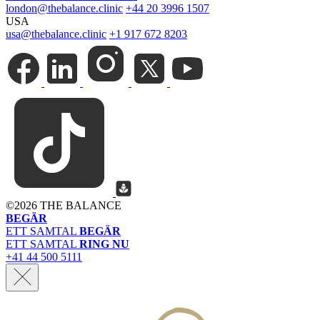
london@thebalance.clinic
+44 20 3996 1507
USA
usa@thebalance.clinic
+1 917 672 8203
©
2026 THE BALANCE
BEGÄR
ETT SAMTAL
BEGÄR
ETT SAMTAL
RING NU
+41 44 500 5111