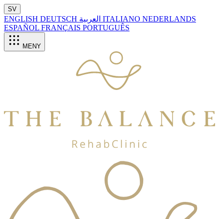
SV
ENGLISH
DEUTSCH
العربية
ITALIANO
NEDERLANDS
ESPAÑOL
FRANÇAIS
PORTUGUÊS
MENY