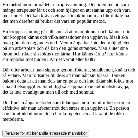
En metod inom området är kroppsscanning. Det är en metod som
många terapeuter lär ut och som hjälper en att stanna upp och vara
mer i nuet. Det kan krävas ett par försök innan man blir duktig på
det men därefter så brukar det vara en populär metod.
En kroppsscanning går till som så att man blundar och känner efter
hur kroppen känns och vilka sensationer den upplever. Idealt ska
man göra den liggandes ned. Men många har inte den möjligheten
på sin arbetsplats och då kan den göras sittandes. Man sluter sina
ögon och riktar sin fokus mot tårna. Hur känns tårna? Hur känns
strumporna mot huden? Är det varmt eller kallt?
Där efter arbetar man sig upp genom fötterna, smalbenen, knäna och
så vidare. Man fortsätter till dess att man nått sin hjässa. Tanken
bakom detta är att man dels tar en paus och inte riktar sitt fokus mot
sina arbetsuppgifter. Samtidigt så slappnar man automatiskt av, ja,
det är inte ovanligt att man till och med somnar.
Det finns många metoder som tillämpas inom mindfullness som är
effektiva när man arbetar mot den stress man upplever. En person
som är utbildad inom detta har kompetensen att lära ut de olika
metoderna.
Terapier för att behandla stressade människor