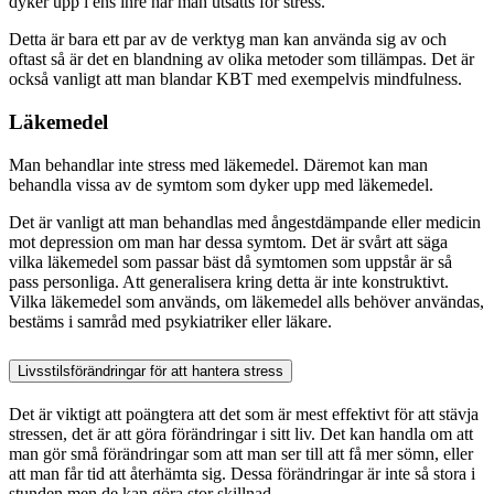
dyker upp i ens inre när man utsätts för stress.
Detta är bara ett par av de verktyg man kan använda sig av och
oftast så är det en blandning av olika metoder som tillämpas. Det är
också vanligt att man blandar KBT med exempelvis mindfulness.
Läkemedel
Man behandlar inte stress med läkemedel. Däremot kan man
behandla vissa av de symtom som dyker upp med läkemedel.
Det är vanligt att man behandlas med ångestdämpande eller medicin
mot depression om man har dessa symtom. Det är svårt att säga
vilka läkemedel som passar bäst då symtomen som uppstår är så
pass personliga. Att generalisera kring detta är inte konstruktivt.
Vilka läkemedel som används, om läkemedel alls behöver användas,
bestäms i samråd med psykiatriker eller läkare.
Livsstilsförändringar för att hantera stress
Det är viktigt att poängtera att det som är mest effektivt för att stävja
stressen, det är att göra förändringar i sitt liv. Det kan handla om att
man gör små förändringar som att man ser till att få mer sömn, eller
att man får tid att återhämta sig. Dessa förändringar är inte så stora i
stunden men de kan göra stor skillnad.