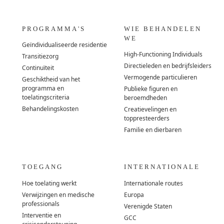
PROGRAMMA'S
WIE BEHANDELEN
WE
Geïndividualiseerde residentie
High-Functioning Individuals
Transitiezorg
Directieleden en bedrijfsleiders
Continuïteit
Vermogende particulieren
Geschiktheid van het
programma en
Publieke figuren en
toelatingscriteria
beroemdheden
Behandelingskosten
Creatievelingen en
toppresteerders
Familie en dierbaren
TOEGANG
INTERNATIONALE
Hoe toelating werkt
Internationale routes
Verwijzingen en medische
Europa
professionals
Verenigde Staten
Interventie en
GCC