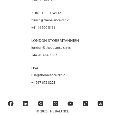
ZÜRICH SCHWEIZ
zurich@thebalance.clinic
+41 44 500 5111
LONDON STORBRITANNIEN
london@thebalance.clinic
+44 20 3996 1507
USA
usa@thebalance.clinic
+1 917 672 8203
©
2026 THE BALANCE