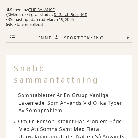
Skrivet av:
THE BALANCE
Medicinskt granskad av
Dr. Sarah Boss, MD
Senast uppdaterad:March 19, 2026
Fakta kontrollerat
INNEHÅLLSFÖRTECKNING
▾
Snabb
sammanfattning
Sömntabletter Är En Grupp Vanliga
Läkemedel Som Används Vid Olika Typer
Av Sömnproblem.
Om En Person Istället Har Problem Både
Med Att Somna Samt Med Flera
Uppvaknanden Under Natten Så Används