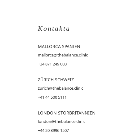
Kontakta
MALLORCA
SPANIEN
mallorca@thebalance.clinic
+34 871 249 003
ZÜRICH SCHWEIZ
zurich@thebalance.clinic
+41 44 500 5111
LONDON STORBRITANNIEN
london@thebalance.clinic
+44 20 3996 1507