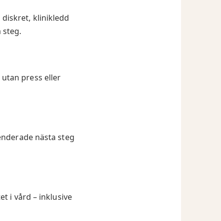
diskret, klinikledd
 steg.
 utan press eller
enderade nästa steg
t i vård – inklusive