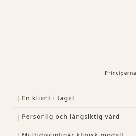
Principern
En klient i taget
Personlig och långsiktig vård
Multidisciplinär klinisk modell