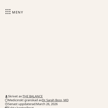
MENY
Skrivet av:
THE BALANCE
Medicinskt granskad av
Dr. Sarah Boss, MD
Senast uppdaterad:March 26, 2026
Fakta kontrollerat