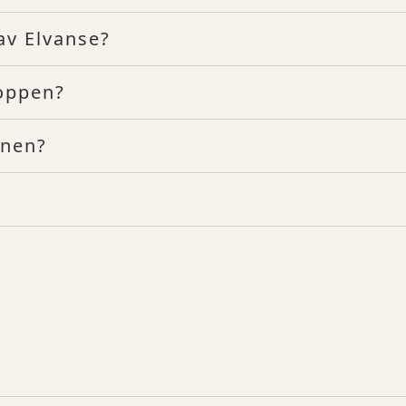
av Elvanse?
roppen?
inen?