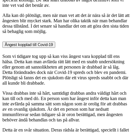
inte vet vad det består av.
Alla kan dö plötsligt, men när man vet att det är nära så är det lätt att
ångesten blir mycket stark. Man har olika taktik när man behandlar
dessa tillstånd. I det senare så handlar det om att göra den sista tiden
så behaglig som möjlig.
Ångest kopplad till Covid-19
Som vi tidigare tog upp så kan viss ångest vara kopplad till ens
hälsa. Detta kan man avfärda rätt lätt med en snabb undersökning
eller genom att sannolikheten att personen är drabbad är så låg.
Detta förändrades dock när Covid-19 spreds och blev en pandemi.
Plötsligt så fanns det en sjukdom där ett virus spreds snabbt och där
all kunde bli drabbade.
Vissa drabbas inte så hårt, samtidigt drabbas andra väldigt hårt och
kan till och med dö. En person som har ångest inför detta kan man
inte avfärda på samma sätt som någon som är orolig för att drabbas
av en ovanlig sjukdom. Är det en person som har nedsatt
immunförsvar sedan tidigare så är oron berättigad, men ångesten
behöver ändå behandlas och tas på allvar.
Detta är en svår situation. Deras rädsla är berättigad, speciellt i fallet