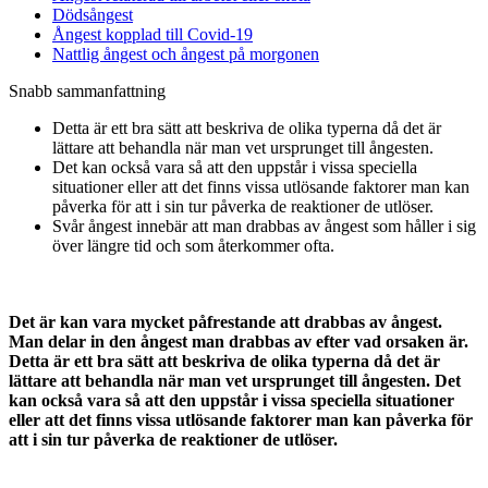
Dödsångest
Ångest kopplad till Covid-19
Nattlig ångest och ångest på morgonen
Snabb sammanfattning
Detta är ett bra sätt att beskriva de olika typerna då det är
lättare att behandla när man vet ursprunget till ångesten.
Det kan också vara så att den uppstår i vissa speciella
situationer eller att det finns vissa utlösande faktorer man kan
påverka för att i sin tur påverka de reaktioner de utlöser.
Svår ångest innebär att man drabbas av ångest som håller i sig
över längre tid och som återkommer ofta.
Det är kan vara mycket påfrestande att drabbas av ångest.
Man delar in den ångest man drabbas av efter vad orsaken är.
Detta är ett bra sätt att beskriva de olika typerna då det är
lättare att behandla när man vet ursprunget till ångesten. Det
kan också vara så att den uppstår i vissa speciella situationer
eller att det finns vissa utlösande faktorer man kan påverka för
att i sin tur påverka de reaktioner de utlöser.