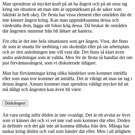
Man spenderar så mycket kraft på att ha ångest och på att oroa sig
kring sin situation att man inte är uppmärksam på de saker som
faktiskt är helt okej. De flesta har vissa element eller områden där de
inte känner ångest kring. Kan man uppmärksamma dessa och
värdesätta dem, lägga sitt fokus krig dessa. Då brukar de områden
där ångesten stammar från bli lättare att hantera.
För ofta är det inte hela situationen som ger ångest. Visst, det finns
de som är utsatta för mobbing i sin skolmiljö eller på sin arbetsplats
och av den anledningen inte vill vara där. Det finns så klart även
andra anledningar som är valida. Men för de flesta så handlar det om
just förväntansångest, som vi diskuterade tidigare.
Man har förväntningar kring olika händelser som kommer inträffa
eller som man tror kommer att inträffa. Det är viktigt att man tar tag i
denna ångest. Annars kommer man spendera väldigt mycket tid att
må dåligt och ångesten kan även bli värre.
Dödsångest
Att vara orolig inför döden är inte ovanligt. Det är ett avslut av livet
som vi känner det och vi vet inte vad som kommer där efter. Döden
är definitiv och det går inte att komma tillbaka från den. Många har
tankar kring döden och vad som händer där efter. Men i all ärlighets