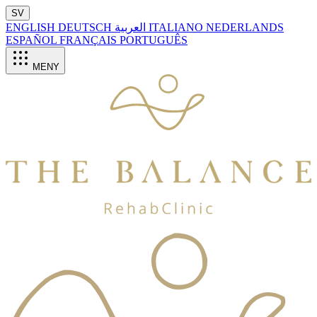
SV
ENGLISH
DEUTSCH
العربية
ITALIANO
NEDERLANDS
ESPAÑOL
FRANÇAIS
PORTUGUÊS
MENY