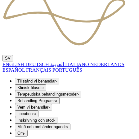
SV
ENGLISH
DEUTSCH
العربية
ITALIANO
NEDERLANDS
ESPAÑOL
FRANÇAIS
PORTUGUÊS
Tillstånd vi behandlar
›
Klinisk filosofi
›
Terapeutiska behandlingsmetoder
›
Behandling Programs
›
Vem vi behandlar
›
Locations
›
Inskrivning och stöd
›
Miljö och omhändertagande
›
Om
›