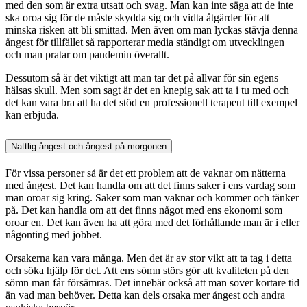
med den som är extra utsatt och svag. Man kan inte säga att de inte
ska oroa sig för de måste skydda sig och vidta åtgärder för att
minska risken att bli smittad. Men även om man lyckas stävja denna
ångest för tillfället så rapporterar media ständigt om utvecklingen
och man pratar om pandemin överallt.
Dessutom så är det viktigt att man tar det på allvar för sin egens
hälsas skull. Men som sagt är det en knepig sak att ta i tu med och
det kan vara bra att ha det stöd en professionell terapeut till exempel
kan erbjuda.
Nattlig ångest och ångest på morgonen
För vissa personer så är det ett problem att de vaknar om nätterna
med ångest. Det kan handla om att det finns saker i ens vardag som
man oroar sig kring. Saker som man vaknar och kommer och tänker
på. Det kan handla om att det finns något med ens ekonomi som
oroar en. Det kan även ha att göra med det förhållande man är i eller
någonting med jobbet.
Orsakerna kan vara många. Men det är av stor vikt att ta tag i detta
och söka hjälp för det. Att ens sömn störs gör att kvaliteten på den
sömn man får försämras. Det innebär också att man sover kortare tid
än vad man behöver. Detta kan dels orsaka mer ångest och andra