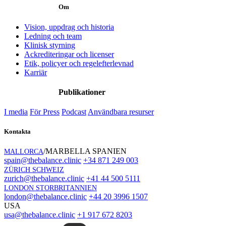
Om
Vision, uppdrag och historia
Ledning och team
Klinisk styrning
Ackrediteringar och licenser
Etik, policyer och regelefterlevnad
Karriär
Publikationer
I media
För Press
Podcast
Användbara resurser
Kontakta
/MARBELLA SPANIEN
MALLORCA
spain@thebalance.clinic
+34 871 249 003
ZÜRICH SCHWEIZ
zurich@thebalance.clinic
+41 44 500 5111
LONDON STORBRITANNIEN
london@thebalance.clinic
+44 20 3996 1507
USA
usa@thebalance.clinic
+1 917 672 8203