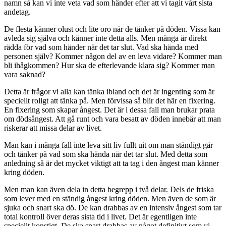
namn så kan vi inte veta vad som händer efter att vi tagit vårt sista
andetag.
De flesta känner olust och lite oro när de tänker på döden. Vissa kan
avleda sig själva och känner inte detta alls. Men många är direkt
rädda för vad som händer när det tar slut. Vad ska hända med
personen själv? Kommer någon del av en leva vidare? Kommer man
bli ihågkommen? Hur ska de efterlevande klara sig? Kommer man
vara saknad?
Detta är frågor vi alla kan tänka ibland och det är ingenting som är
speciellt roligt att tänka på. Men förvissa så blir det här en fixering.
En fixering som skapar ångest. Det är i dessa fall man brukar prata
om dödsångest. Att gå runt och vara besatt av döden innebär att man
riskerar att missa delar av livet.
Man kan i många fall inte leva sitt liv fullt uit om man ständigt går
och tänker på vad som ska hända när det tar slut. Med detta som
anledning så är det mycket viktigt att ta tag i den ångest man känner
kring döden.
Men man kan även dela in detta begrepp i två delar. Dels de friska
som lever med en ständig ångest kring döden. Men även de som är
sjuka och snart ska dö. De kan drabbas av en intensiv ångest som tar
total kontroll över deras sista tid i livet. Det är egentligen inte
speciellt konstigt. De ska snart drabbas av något definitivt som vi