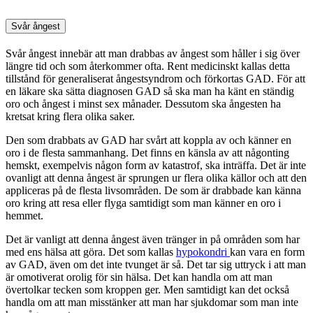
Svår ångest
Svår ångest innebär att man drabbas av ångest som håller i sig över
längre tid och som återkommer ofta. Rent medicinskt kallas detta
tillstånd för generaliserat ångestsyndrom och förkortas GAD. För att
en läkare ska sätta diagnosen GAD så ska man ha känt en ständig
oro och ångest i minst sex månader. Dessutom ska ångesten ha
kretsat kring flera olika saker.
Den som drabbats av GAD har svårt att koppla av och känner en
oro i de flesta sammanhang. Det finns en känsla av att någonting
hemskt, exempelvis någon form av katastrof, ska inträffa. Det är inte
ovanligt att denna ångest är sprungen ur flera olika källor och att den
appliceras på de flesta livsområden. De som är drabbade kan känna
oro kring att resa eller flyga samtidigt som man känner en oro i
hemmet.
Det är vanligt att denna ångest även tränger in på områden som har
med ens hälsa att göra. Det som kallas
hypokondri
kan vara en form
av GAD, även om det inte tvunget är så. Det tar sig uttryck i att man
är omotiverat orolig för sin hälsa. Det kan handla om att man
övertolkar tecken som kroppen ger. Men samtidigt kan det också
handla om att man misstänker att man har sjukdomar som man inte