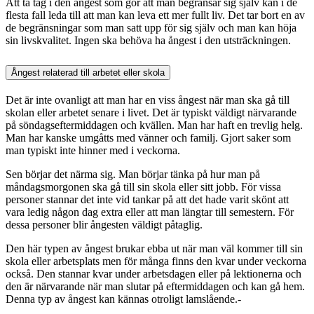
Att ta tag i den ångest som gör att man begränsar sig själv kan i de
flesta fall leda till att man kan leva ett mer fullt liv. Det tar bort en av
de begränsningar som man satt upp för sig själv och man kan höja
sin livskvalitet. Ingen ska behöva ha ångest i den utsträckningen.
Ångest relaterad till arbetet eller skola
Det är inte ovanligt att man har en viss ångest när man ska gå till
skolan eller arbetet senare i livet. Det är typiskt väldigt närvarande
på söndagseftermiddagen och kvällen. Man har haft en trevlig helg.
Man har kanske umgåtts med vänner och familj. Gjort saker som
man typiskt inte hinner med i veckorna.
Sen börjar det närma sig. Man börjar tänka på hur man på
måndagsmorgonen ska gå till sin skola eller sitt jobb. För vissa
personer stannar det inte vid tankar på att det hade varit skönt att
vara ledig någon dag extra eller att man längtar till semestern. För
dessa personer blir ångesten väldigt påtaglig.
Den här typen av ångest brukar ebba ut när man väl kommer till sin
skola eller arbetsplats men för många finns den kvar under veckorna
också. Den stannar kvar under arbetsdagen eller på lektionerna och
den är närvarande när man slutar på eftermiddagen och kan gå hem.
Denna typ av ångest kan kännas otroligt lamslående.-