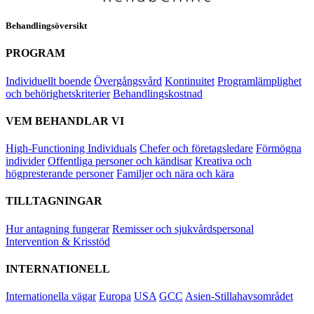
Behandlingsöversikt
PROGRAM
Individuellt boende
Övergångsvård
Kontinuitet
Programlämplighet
och behörighetskriterier
Behandlingskostnad
VEM BEHANDLAR VI
High-Functioning Individuals
Chefer och företagsledare
Förmögna
individer
Offentliga personer och kändisar
Kreativa och
högpresterande personer
Familjer och nära och kära
TILLTAGNINGAR
Hur antagning fungerar
Remisser och sjukvårdspersonal
Intervention & Krisstöd
INTERNATIONELL
Internationella vägar
Europa
USA
GCC
Asien-Stillahavsområdet