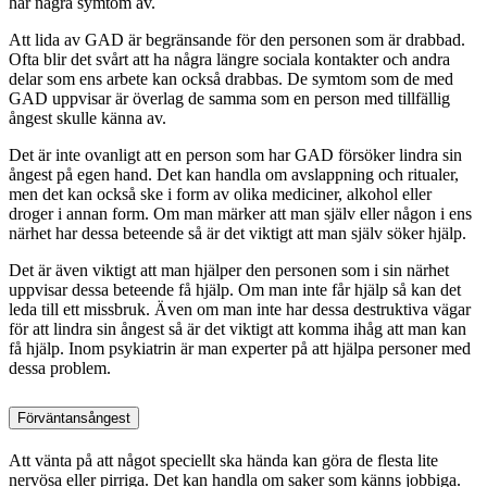
har några symtom av.
Att lida av GAD är begränsande för den personen som är drabbad.
Ofta blir det svårt att ha några längre sociala kontakter och andra
delar som ens arbete kan också drabbas. De symtom som de med
GAD uppvisar är överlag de samma som en person med tillfällig
ångest skulle känna av.
Det är inte ovanligt att en person som har GAD försöker lindra sin
ångest på egen hand. Det kan handla om avslappning och ritualer,
men det kan också ske i form av olika mediciner, alkohol eller
droger i annan form. Om man märker att man själv eller någon i ens
närhet har dessa beteende så är det viktigt att man själv söker hjälp.
Det är även viktigt att man hjälper den personen som i sin närhet
uppvisar dessa beteende få hjälp. Om man inte får hjälp så kan det
leda till ett missbruk. Även om man inte har dessa destruktiva vägar
för att lindra sin ångest så är det viktigt att komma ihåg att man kan
få hjälp. Inom psykiatrin är man experter på att hjälpa personer med
dessa problem.
Förväntansångest
Att vänta på att något speciellt ska hända kan göra de flesta lite
nervösa eller pirriga. Det kan handla om saker som känns jobbiga.