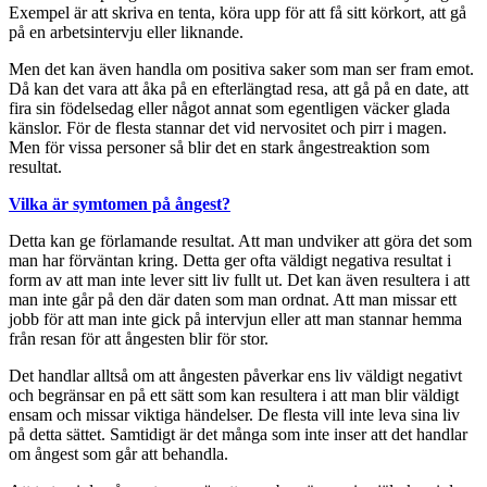
Exempel är att skriva en tenta, köra upp för att få sitt körkort, att gå
på en arbetsintervju eller liknande.
Men det kan även handla om positiva saker som man ser fram emot.
Då kan det vara att åka på en efterlängtad resa, att gå på en date, att
fira sin födelsedag eller något annat som egentligen väcker glada
känslor. För de flesta stannar det vid nervositet och pirr i magen.
Men för vissa personer så blir det en stark ångestreaktion som
resultat.
Vilka är symtomen på ångest?
Detta kan ge förlamande resultat. Att man undviker att göra det som
man har förväntan kring. Detta ger ofta väldigt negativa resultat i
form av att man inte lever sitt liv fullt ut. Det kan även resultera i att
man inte går på den där daten som man ordnat. Att man missar ett
jobb för att man inte gick på intervjun eller att man stannar hemma
från resan för att ångesten blir för stor.
Det handlar alltså om att ångesten påverkar ens liv väldigt negativt
och begränsar en på ett sätt som kan resultera i att man blir väldigt
ensam och missar viktiga händelser. De flesta vill inte leva sina liv
på detta sättet. Samtidigt är det många som inte inser att det handlar
om ångest som går att behandla.