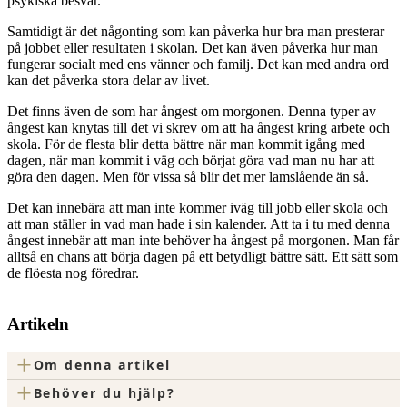
psykiska besvär.
Samtidigt är det någonting som kan påverka hur bra man presterar
på jobbet eller resultaten i skolan. Det kan även påverka hur man
fungerar socialt med ens vänner och familj. Det kan med andra ord
kan det påverka stora delar av livet.
Det finns även de som har ångest om morgonen. Denna typer av
ångest kan knytas till det vi skrev om att ha ångest kring arbete och
skola. För de flesta blir detta bättre när man kommit igång med
dagen, när man kommit i väg och börjat göra vad man nu har att
göra den dagen. Men för vissa så blir det mer lamslående än så.
Det kan innebära att man inte kommer iväg till jobb eller skola och
att man ställer in vad man hade i sin kalender. Att ta i tu med denna
ångest innebär att man inte behöver ha ångest på morgonen. Man får
alltså en chans att börja dagen på ett betydligt bättre sätt. Ett sätt som
de flöesta nog föredrar.
Artikeln
+
Om denna artikel
+
Behöver du hjälp?