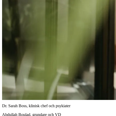
Dr. Sarah Boss, klinisk chef och psykiater
Abdullah Boulad, grundare och VD