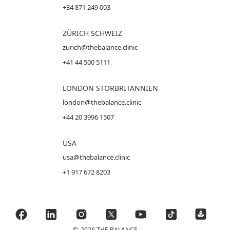
+34 871 249 003
ZÜRICH SCHWEIZ
zurich@thebalance.clinic
+41 44 500 5111
LONDON STORBRITANNIEN
london@thebalance.clinic
+44 20 3996 1507
USA
usa@thebalance.clinic
+1 917 672 8203
©
2026 THE BALANCE