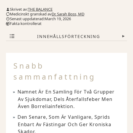
Skrivet av:
THE BALANCE
Medicinskt granskad av
Dr. Sarah Boss, MD
Senast uppdaterad:March 19, 2026
Fakta kontrollerat
INNEHÅLLSFÖRTECKNING
▾
Snabb
sammanfattning
Namnet Är En Samling För Två Grupper
Av Sjukdomar, Dels Återfallsfeber Men
Även Borreliainfektion.
Den Senare, Som Är Vanligare, Sprids
Enbart Av Fästingar Och Ger Kroniska
Skador.