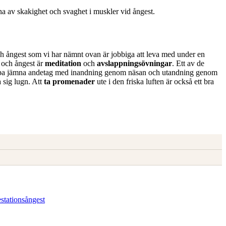
a av skakighet och svaghet i muskler vid ångest.
ch ångest som vi har nämnt ovan är jobbiga att leva med under en
s och ångest är
meditation
och
avslappningsövningar
. Ett av de
upa jämna andetag med inandning genom näsan och utandning genom
 sig lugn. Att
ta promenader
ute i den friska luften är också ett bra
estationsångest