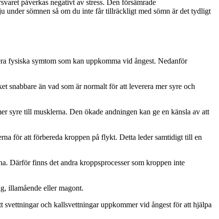
rsvaret påverkas negativt av stress. Den försämrade
 under sömnen så om du inte får tillräckligt med sömn är det tydligt
det flera fysiska symtom som kan uppkomma vid ångest. Nedanför
cket snabbare än vad som är normalt för att leverera mer syre och
 mer syre till musklerna. Den ökade andningen kan ge en känsla av att
a för att förbereda kroppen på flykt. Detta leder samtidigt till en
lerna. Därför finns det andra kroppsprocesser som kroppen inte
ng, illamående eller magont.
t svettningar och kallsvettningar uppkommer vid ångest för att hjälpa