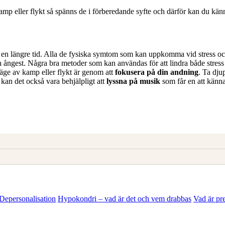
p eller flykt så spänns de i förberedande syfte och därför kan du känn
er en längre tid. Alla de fysiska symtom som kan uppkomma vid stress o
s och ångest. Några bra metoder som kan användas för att lindra både stres
 läge av kamp eller flykt är genom att
fokusera på din andning
. Ta dj
 kan det också vara behjälpligt att
lyssna på musik
som får en att känna
Depersonalisation
Hypokondri – vad är det och vem drabbas
Vad är pr