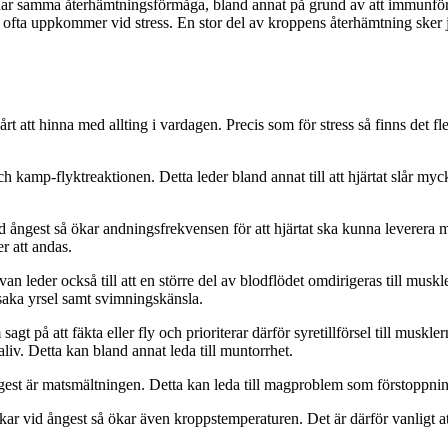
nte har samma återhämtningsförmåga, bland annat på grund av att immunfö
fta uppkommer vid stress. En stor del av kroppens återhämtning sker ju
svårt att hinna med allting i vardagen. Precis som för stress så finns 
 kamp-flyktreaktionen. Detta leder bland annat till att hjärtat slår my
id ångest så ökar andningsfrekvensen för att hjärtat ska kunna leverera
er att andas.
eder också till att en större del av blodflödet omdirigeras till musklern
rsaka yrsel samt svimningskänsla.
gt på att fäkta eller fly och prioriterar därför syretillförsel till musk
liv. Detta kan bland annat leda till muntorrhet.
ngest är matsmältningen. Detta kan leda till magproblem som förstoppni
ar vid ångest så ökar även kroppstemperaturen. Det är därför vanligt at