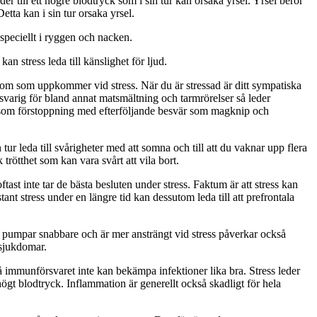
r till ett högre blodtryck som i sin tur kan orsaka yrsel. Yrsel beror
 Detta kan i sin tur orsaka yrsel.
 speciellt i ryggen och nacken.
an stress leda till känslighet för ljud.
om som uppkommer vid stress. När du är stressad är ditt sympatiska
nsvarig för bland annat matsmältning och tarmrörelser så leder
oblem som förstoppning med efterföljande besvär som magknip och
tur leda till svårigheter med att somna och till att du vaknar upp flera
trötthet som kan vara svårt att vila bort.
oftast inte tar de bästa besluten under stress. Faktum är att stress kan
t stress under en längre tid kan dessutom leda till att prefrontala
rtat pumpar snabbare och är mer ansträngt vid stress påverkar också
 sjukdomar.
då immunförsvaret inte kan bekämpa infektioner lika bra. Stress leder
gt blodtryck. Inflammation är generellt också skadligt för hela