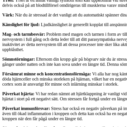
Yrsel:
Yrsel är ett annat vanligt symtom som kan uppkomma vid stress. D
delvis också på att blodtillförsel omdirigeras till musklerna varav mindre
Värk:
När du är stressad är det vanligt att du automatiskt spänner din
Känslighet för ljud:
Ljudkänslighet är generellt kopplat till anspänning
Mag- och tarmbesvär:
Problem med magen och tarmen i form av till
nervsystem i full gång och detta leder till att ditt parasympatiska ne
inaktivitet av detta nervsystem till att dessa processer inte sker lika
uppblåsthet.
Sömnstörningar:
Eftersom din kropp går på högvarv när du är stressad 
gånger under natten och inte kan sova under en längre tid. Denna sömnbri
Försämrat minne och koncentrationsförmåga:
Vi alla har nog känt
döda hjärnceller och minska storleken på hjärnan, vilket har en negati
cortex som är ansvarigt för minne och inlärning minskar i storlek.
Påverkat hjärta:
Vi har redan nämnt att hjärtklappning är vanligt vid 
hjärtat i stort på ett negativt sätt. Om stressen får fortgå under en län
Påverkat immunförsvar:
Stress har också en negativ påverkan på imm
även till ökad inflammation i kroppen och detta kan också ha en negat
kroppen när den får pågå under en längre tid.