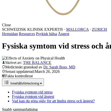
Close
SCHWEIZISK KLINISK EXPERTIS
·
MALLORCA
·
ZURICH
Hemsidan
Resources
Psykisk hälsa
Ångest
Fysiska symtom vid stress och å
Skrivet av:
THE BALANCE
Medicinskt granskad av
Dr. Sarah Boss, MD
Senast uppdaterad:March 26, 2026
Fakta kontrollerat
Innehållsförteckning
▾
Fysiska symtom vid stress
Fysiska symtom vid ångest
Vad kan du göra själv för att lindra stress och ångest?
Snabb sammanfattning