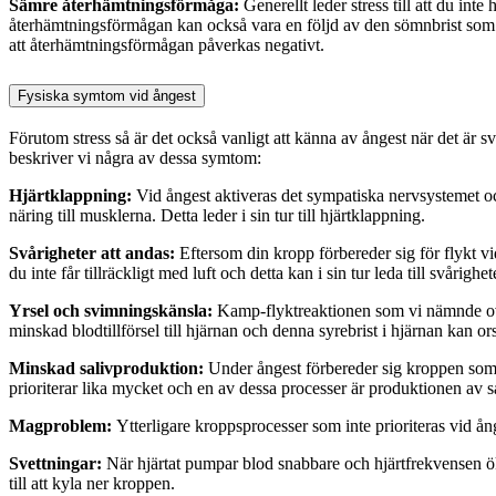
Sämre återhämtningsförmåga:
Generellt leder stress till att du i
återhämtningsförmågan kan också vara en följd av den sömnbrist som o
att återhämtningsförmågan påverkas negativt.
Fysiska symtom vid ångest
Förutom stress så är det också vanligt att känna av ångest när det är 
beskriver vi några av dessa symtom:
Hjärtklappning:
Vid ångest aktiveras det sympatiska nervsystemet och
näring till musklerna. Detta leder i sin tur till hjärtklappning.
Svårigheter att andas:
Eftersom din kropp förbereder sig för flykt v
du inte får tillräckligt med luft och detta kan i sin tur leda till svårighet
Yrsel och svimningskänsla:
Kamp-flyktreaktionen som vi nämnde ovan l
minskad blodtillförsel till hjärnan och denna syrebrist i hjärnan kan o
Minskad salivproduktion:
Under ångest förbereder sig kroppen som sa
prioriterar lika mycket och en av dessa processer är produktionen av sa
Magproblem:
Ytterligare kroppsprocesser som inte prioriteras vid å
Svettningar:
När hjärtat pumpar blod snabbare och hjärtfrekvensen ök
till att kyla ner kroppen.