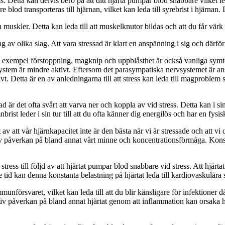
etta kan delvis bero på att ditt hjärta pumpar blod snabbare vilket lede
 blod transporteras till hjärnan, vilket kan leda till syrebrist i hjärnan.
a muskler. Detta kan leda till att muskelknutor bildas och att du får värk
 av olika slag. Att vara stressad är klart en anspänning i sig och därför k
 exempel förstoppning, magknip och uppblåsthet är också vanliga symt
rvsystem är mindre aktivt. Eftersom det parasympatiska nervsystemet är a
 aktivt. Detta är en av anledningarna till att stress kan leda till magpr
är det ofta svårt att varva ner och koppla av vid stress. Detta kan i sin 
st leder i sin tur till att du ofta känner dig energilös och har en fysisk 
 av att vår hjärnkapacitet inte är den bästa när vi är stressade och att vi 
v påverkan på bland annat vårt minne och koncentrationsförmåga. Konstan
stress till följd av att hjärtat pumpar blod snabbare vid stress. Att hjä
gre tid kan denna konstanta belastning på hjärtat leda till kardiovaskulära
unförsvaret, vilket kan leda till att du blir känsligare för infektioner 
iv påverkan på bland annat hjärtat genom att inflammation kan orsaka hö