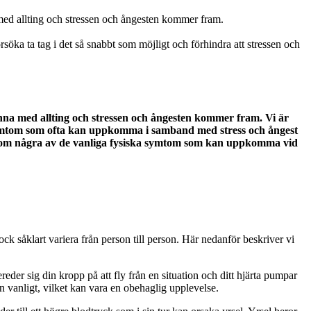
 med allting och stressen och ångesten kommer fram.
öka ta tag i det så snabbt som möjligt och förhindra att stressen och
nna med allting och stressen och ångesten kommer fram. Vi är
a symtom som ofta kan uppkomma i samband med stress och ångest
 igenom några av de vanliga fysiska symtom som kan uppkomma vid
 såklart variera från person till person. Här nedanför beskriver vi
reder sig din kropp på att fly från en situation och ditt hjärta pumpar
 än vanligt, vilket kan vara en obehaglig upplevelse.