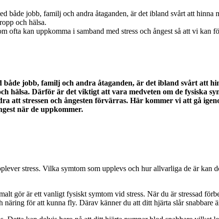
 både jobb, familj och andra åtaganden, är det ibland svårt att hinna
kropp och hälsa.
m ofta kan uppkomma i samband med stress och ångest så att vi kan förs
både jobb, familj och andra åtaganden, är det ibland svårt att hi
p och hälsa. Därför är det viktigt att vara medveten om de fysisk
rhindra att stressen och ångesten förvärras. Här kommer vi att gå
 ångest när de uppkommer.
ever stress. Vilka symtom som upplevs och hur allvarliga de är kan dock
malt gör är ett vanligt fysiskt symtom vid stress. När du är stressad förbe
och näring för att kunna fly. Därav känner du att ditt hjärta slår snabbare