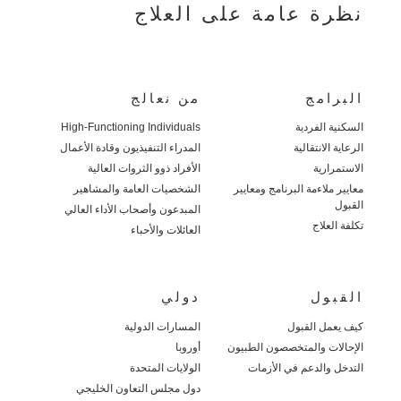
نظرة عامة على العلاج
البرامج
من نعالج
السكنية الفردية
High-Functioning Individuals
الرعاية الانتقالية
المدراء التنفيذيون وقادة الأعمال
الاستمرارية
الأفراد ذوو الثروات العالية
معايير ملاءمة البرنامج ومعايير
الشخصيات العامة والمشاهير
القبول
المبدعون وأصحاب الأداء العالي
تكلفة العلاج
العائلات والأحباء
القبول
دولي
كيف يعمل القبول
المسارات الدولية
الإحالات والمتخصصون الطبيون
أوروبا
التدخل والدعم في الأزمات
الولايات المتحدة
دول مجلس التعاون الخليجي