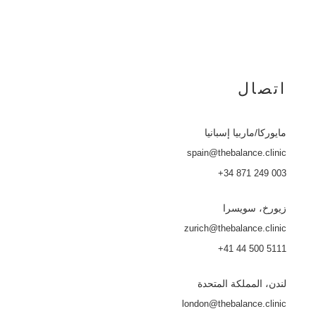
اتصال
مايوركا
/ماربيا إسبانيا
spain@thebalance.clinic
+34 871 249 003
زيورخ، سويسرا
zurich@thebalance.clinic
+41 44 500 5111
لندن، المملكة المتحدة
london@thebalance.clinic