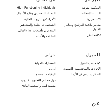
السكنية الفردية
High-Functioning Individuals
الرعاية الانتقالية
المدراء التنفيذيون وقادة الأعمال
الاستمرارية
الأفراد ذوو الثروات العالية
معايير ملاءمة البرنامج ومعايير
الشخصيات العامة والمشاهير
القبول
المبدعون وأصحاب الأداء العالي
تكلفة العلاج
العائلات والأحباء
القبول
دولي
كيف يعمل القبول
المسارات الدولية
الإحالات والمتخصصون الطبيون
أوروبا
التدخل والدعم في الأزمات
الولايات المتحدة
دول مجلس التعاون الخليجي
منطقة آسيا والمحيط الهادئ
عن