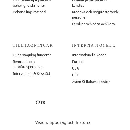
Programlämplighet och
Offentliga personer och
behörighetskriterier
kändisar
Behandlingskostnad
Kreativa och högpresterande
personer
Familjer och nära och kära
TILLTAGNINGAR
INTERNATIONELL
Hur antagning fungerar
Internationella vägar
Remisser och
Europa
sjukvårdspersonal
USA
Intervention & Krisstöd
GCC
Asien-Stillahavsområdet
Om
Vision, uppdrag och historia