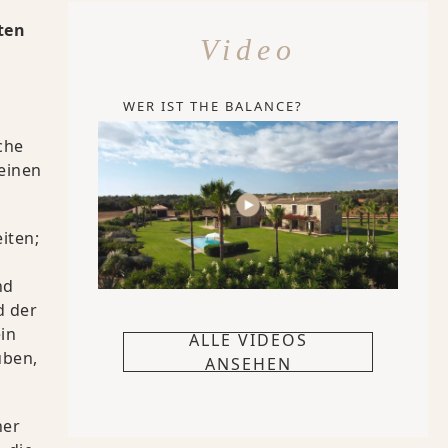
ten
Video
WER IST THE BALANCE?
che
 einen
iten;
nd
d der
in
ALLE VIDEOS
uben,
ANSEHEN
ner