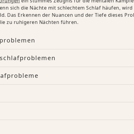
törungen
ein stummes Zeugnis für die mentalen Kämpfe,
enn sich die Nächte mit schlechtem Schlaf häufen, wird
eld. Das Erkennen der Nuancen und der Tiefe dieses Pr
 die zu ruhigeren Nächten führen.
fproblemen
nschlafproblemen
lafprobleme