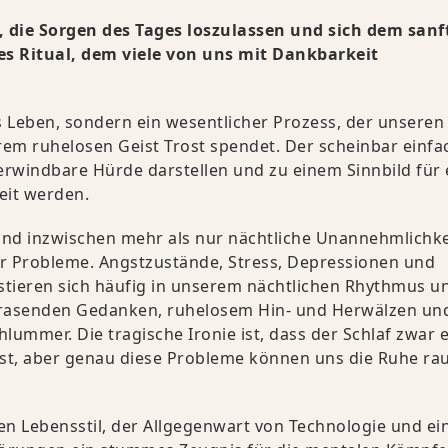
, die Sorgen des Tages loszulassen und sich dem sanf
es Ritual, dem viele von uns mit Dankbarkeit
s Leben, sondern ein wesentlicher Prozess, der unseren
rem ruhelosen Geist Trost spendet. Der scheinbar einfa
berwindbare Hürde darstellen und zu einem Sinnbild für
it werden.
ind inzwischen mehr als nur nächtliche Unannehmlichke
her Probleme. Angstzustände, Stress, Depressionen und
tieren sich häufig in unserem nächtlichen Rhythmus u
us rasenden Gedanken, ruhelosem Hin- und Herwälzen un
ummer. Die tragische Ironie ist, dass der Schlaf zwar e
 ist, aber genau diese Probleme können uns die Ruhe ra
en Lebensstil, der Allgegenwart von Technologie und ei