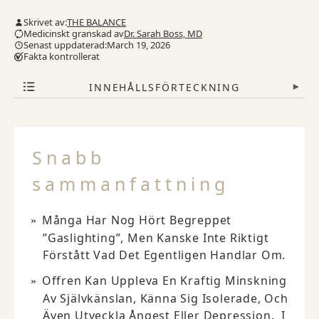
Skrivet av:
THE BALANCE
Medicinskt granskad av
Dr. Sarah Boss, MD
Senast uppdaterad:March 19, 2026
Fakta kontrollerat
INNEHÅLLSFÖRTECKNING
▾
Snabb
sammanfattning
Många Har Nog Hört Begreppet
”Gaslighting”, Men Kanske Inte Riktigt
Förstått Vad Det Egentligen Handlar Om.
Offren Kan Uppleva En Kraftig Minskning
Av Självkänslan, Känna Sig Isolerade, Och
Även Utveckla Ångest Eller Depression. I