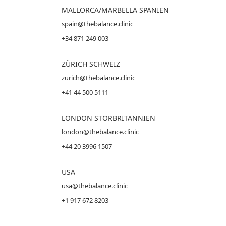
MALLORCA
/MARBELLA SPANIEN
spain@thebalance.clinic
+34 871 249 003
ZÜRICH SCHWEIZ
zurich@thebalance.clinic
+41 44 500 5111
LONDON STORBRITANNIEN
london@thebalance.clinic
+44 20 3996 1507
USA
usa@thebalance.clinic
+1 917 672 8203