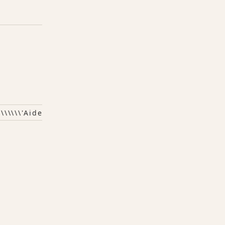
\\\\\\\\'aide