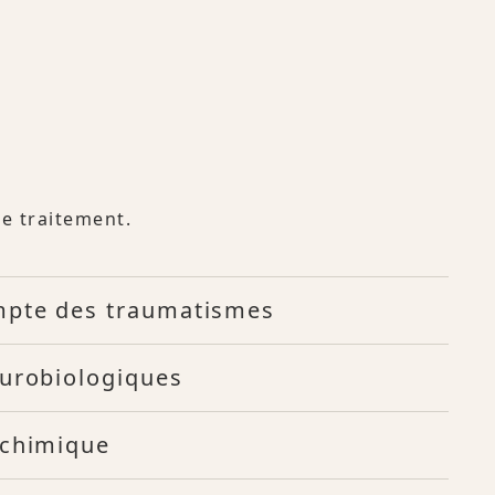
de traitement.
mpte des traumatismes
eurobiologiques
ochimique