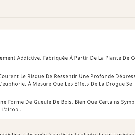
ment Addictive, Fabriquée À Partir De La Plante De 
Courent Le Risque De Ressentir Une Profonde Dépres
L'euphorie, À Mesure Que Les Effets De La Drogue Se
Une Forme De Gueule De Bois, Bien Que Certains Sym
L'alcool.
ictive, fabriquée à partir de la plante de coca origina