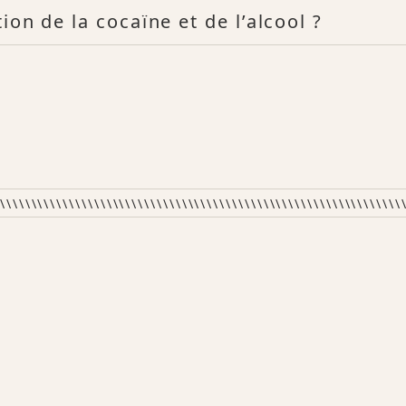
ion de la cocaïne et de l’alcool ?
\\\\\\\\\\\\\\\\\\\\\\\\\\\\\\\\\\\\\\\\\\\\\\\\\\\\\\\\\\\\\\\\