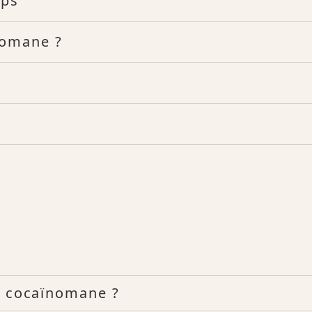
rps
nomane ?
un cocaïnomane ?