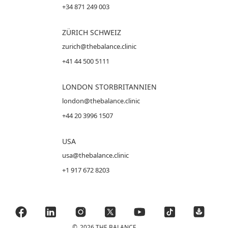
+34 871 249 003
ZÜRICH SCHWEIZ
zurich@thebalance.clinic
+41 44 500 5111
LONDON STORBRITANNIEN
london@thebalance.clinic
+44 20 3996 1507
USA
usa@thebalance.clinic
+1 917 672 8203
©
2026 THE BALANCE