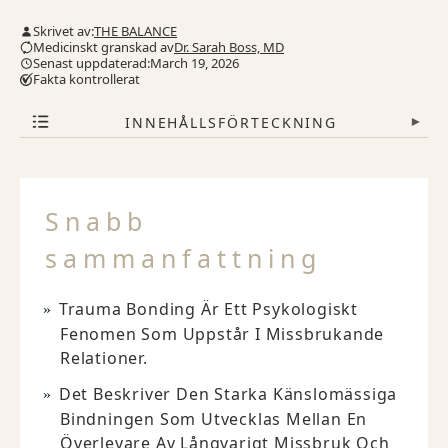
Skrivet av:
THE BALANCE
Medicinskt granskad av
Dr. Sarah Boss, MD
Senast uppdaterad:March 19, 2026
Fakta kontrollerat
INNEHÅLLSFÖRTECKNING
▾
Snabb
sammanfattning
Trauma Bonding Är Ett Psykologiskt
Fenomen Som Uppstår I Missbrukande
Relationer.
Det Beskriver Den Starka Känslomässiga
Bindningen Som Utvecklas Mellan En
Överlevare Av Långvarigt Missbruk Och