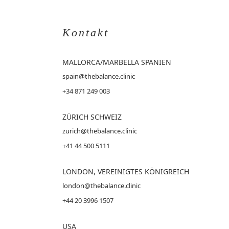
Kontakt
MALLORCA
/MARBELLA SPANIEN
spain@thebalance.clinic
+34 871 249 003
ZÜRICH SCHWEIZ
zurich@thebalance.clinic
+41 44 500 5111
LONDON, VEREINIGTES KÖNIGREICH
london@thebalance.clinic
+44 20 3996 1507
USA