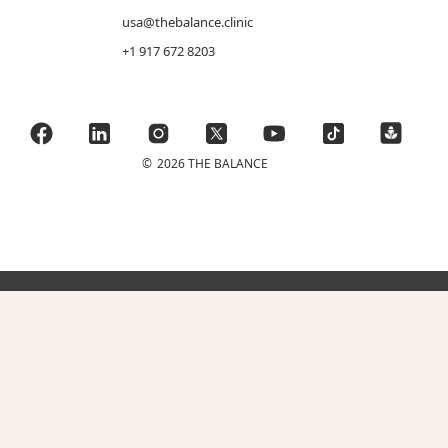
usa@thebalance.clinic
+1 917 672 8203
©
2026 THE BALANCE