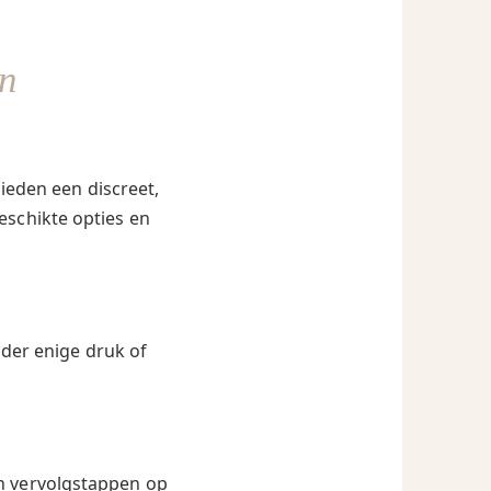
n
ieden een discreet,
eschikte opties en
nder enige druk of
en vervolgstappen op