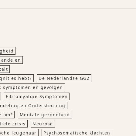
igheid
ehandelen
teit
gnities hebt?
De Nederlandse GGZ
g: symptomen en gevolgen
Fibromyalgie Symptomen
andeling en Ondersteuning
e om?
Mentale gezondheid
iële crisis
Neurose
sche leugenaar
Psychosomatische klachten