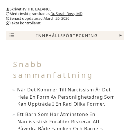
Skrivet av:
THE BALANCE
Medicinskt granskad av
Dr. Sarah Boss, MD
Senast uppdaterad:March 26, 2026
Fakta kontrollerat
INNEHÅLLSFÖRTECKNING
▾
Snabb
sammanfattning
När Det Kommer Till Narcissism Är Det
Hela En Form Av Personlighetsdrag Som
Kan Uppträda I En Rad Olika Former.
Ett Barn Som Har Åtminstone En
Narcissistisk Förälder Riskerar Att
Påverka Både Familjen Och Barnets