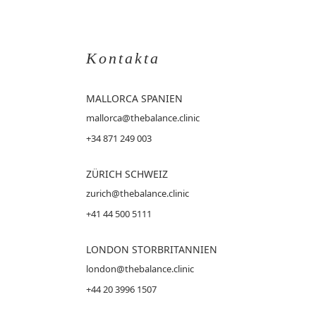
Kontakta
MALLORCA
SPANIEN
mallorca@thebalance.clinic
+34 871 249 003
ZÜRICH SCHWEIZ
zurich@thebalance.clinic
+41 44 500 5111
LONDON STORBRITANNIEN
london@thebalance.clinic
+44 20 3996 1507