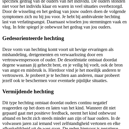
specifiek gedrag van de ouders van het individu. De ouders stonden
niet voor het individu klaar en waren in veel situaties overbezorgd.
Door de wisseling en het gedrag van jouw ouders doen de volgende
symptomen zich nu bij jou voor. Je hebt bij ambivalente hechting
last van verlatingsangst. Daarnaast wisselen jou stemmingen vaak en
vlug. In feite spiegel je onbewust het gedrag van jou ouders.
Gedesorienteerde hechting
Deze vorm van hechting komt voort uit hevige ervaringen als
mishandeling, dreigementen en verwaarlozing door een
vertrouwenspersoon of ouder. De desoriëntatie ontstaat doordat
degene waaraan jij gehecht bent, en je veilig bij voelt, ook de bron
van angst en misbruik is. Hierdoor vind je het moeilijk anderen te
vertrouwen. Je probeert je te hechten aan anderen, maar probeert
jezelf ook te beschermen voor eventuele pijnlijke situaties.
Vermijdende hechting
Dit type hechting ontstaat doordat ouders continu negatief
reageerden op het doen en laten van het kind. Wanneer dit niet
gepaard gaat met positieve feedback, neemt het kind onbewust
afstand en hecht zich steeds minder aan zijn of haar ouders. In de
volwassen jaren zal iemand veel zelfstandigheid vertonen en elke
afhankelijkheid uit de weg gaan. De reden hiervoor is negatieve