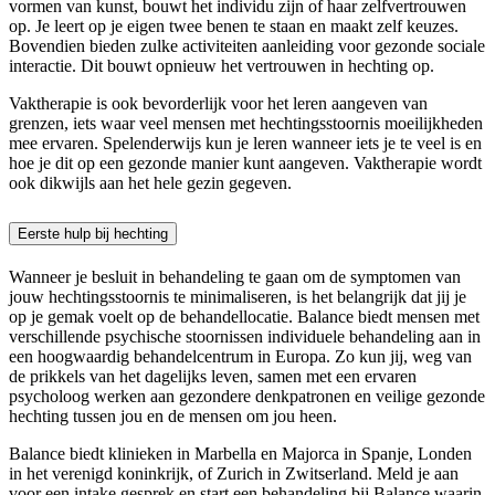
vormen van kunst, bouwt het individu zijn of haar zelfvertrouwen
op. Je leert op je eigen twee benen te staan en maakt zelf keuzes.
Bovendien bieden zulke activiteiten aanleiding voor gezonde sociale
interactie. Dit bouwt opnieuw het vertrouwen in hechting op.
Vaktherapie is ook bevorderlijk voor het leren aangeven van
grenzen, iets waar veel mensen met hechtingsstoornis moeilijkheden
mee ervaren. Spelenderwijs kun je leren wanneer iets je te veel is en
hoe je dit op een gezonde manier kunt aangeven. Vaktherapie wordt
ook dikwijls aan het hele gezin gegeven.
Eerste hulp bij hechting
Wanneer je besluit in behandeling te gaan om de symptomen van
jouw hechtingsstoornis te minimaliseren, is het belangrijk dat jij je
op je gemak voelt op de behandellocatie. Balance biedt mensen met
verschillende psychische stoornissen individuele behandeling aan in
een hoogwaardig behandelcentrum in Europa. Zo kun jij, weg van
de prikkels van het dagelijks leven, samen met een ervaren
psycholoog werken aan gezondere denkpatronen en veilige gezonde
hechting tussen jou en de mensen om jou heen.
Balance biedt klinieken in Marbella en Majorca in Spanje, Londen
in het verenigd koninkrijk, of Zurich in Zwitserland. Meld je aan
voor een intake gesprek en start een behandeling bij Balance waarin