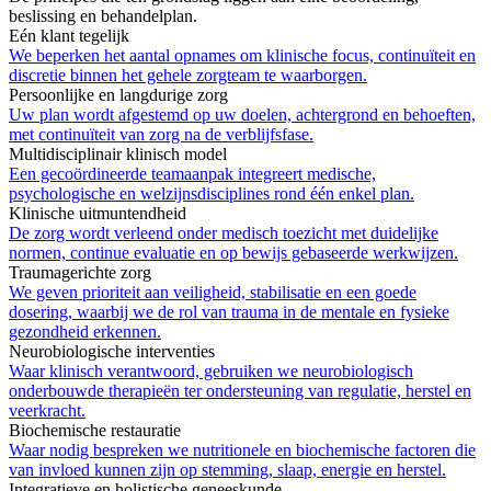
beslissing en behandelplan.
Eén klant tegelijk
We beperken het aantal opnames om klinische focus, continuïteit en
discretie binnen het gehele zorgteam te waarborgen.
Persoonlijke en langdurige zorg
Uw plan wordt afgestemd op uw doelen, achtergrond en behoeften,
met continuïteit van zorg na de verblijfsfase.
Multidisciplinair klinisch model
Een gecoördineerde teamaanpak integreert medische,
psychologische en welzijnsdisciplines rond één enkel plan.
Klinische uitmuntendheid
De zorg wordt verleend onder medisch toezicht met duidelijke
normen, continue evaluatie en op bewijs gebaseerde werkwijzen.
Traumagerichte zorg
We geven prioriteit aan veiligheid, stabilisatie en een goede
dosering, waarbij we de rol van trauma in de mentale en fysieke
gezondheid erkennen.
Neurobiologische interventies
Waar klinisch verantwoord, gebruiken we neurobiologisch
onderbouwde therapieën ter ondersteuning van regulatie, herstel en
veerkracht.
Biochemische restauratie
Waar nodig bespreken we nutritionele en biochemische factoren die
van invloed kunnen zijn op stemming, slaap, energie en herstel.
Integratieve en holistische geneeskunde