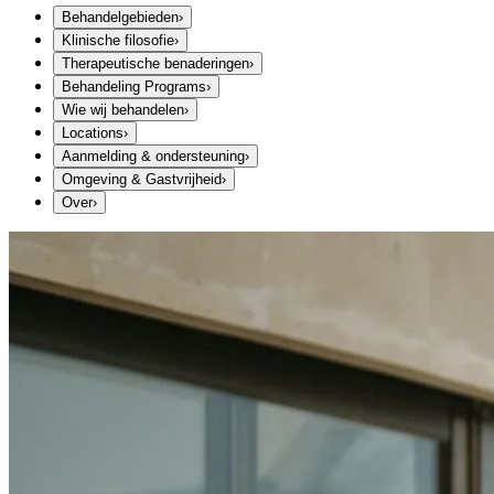
Behandelgebieden
›
Klinische filosofie
›
Therapeutische benaderingen
›
Behandeling Programs
›
Wie wij behandelen
›
Locations
›
Aanmelding & ondersteuning
›
Omgeving & Gastvrijheid
›
Over
›