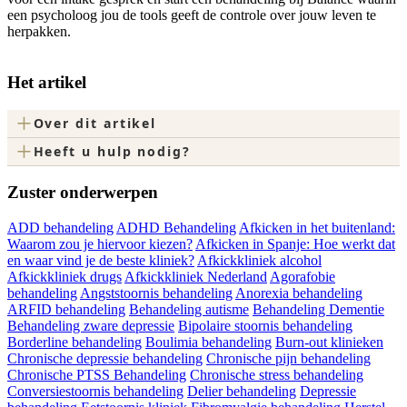
een psycholoog jou de tools geeft de controle over jouw leven te
herpakken.
Het artikel
+
Over dit artikel
+
Heeft u hulp nodig?
Zuster onderwerpen
ADD behandeling
ADHD Behandeling
Afkicken in het buitenland:
Waarom zou je hiervoor kiezen?
Afkicken in Spanje: Hoe werkt dat
en waar vind je de beste kliniek?
Afkickkliniek alcohol
Afkickkliniek drugs
Afkickkliniek Nederland
Agorafobie
behandeling
Angststoornis behandeling
Anorexia behandeling
ARFID behandeling
Behandeling autisme
Behandeling Dementie
Behandeling zware depressie
Bipolaire stoornis behandeling
Borderline behandeling
Boulimia behandeling
Burn-out klinieken
Chronische depressie behandeling
Chronische pijn behandeling
Chronische PTSS Behandeling
Chronische stress behandeling
Conversiestoornis behandeling
Delier behandeling
Depressie