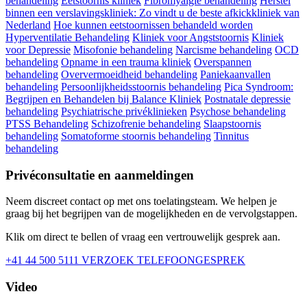
behandeling
Eetstoornis kliniek
Fibromyalgie behandeling
Herstel
binnen een verslavingskliniek: Zo vindt u de beste afkickkliniek van
Nederland
Hoe kunnen eetstoornissen behandeld worden
Hyperventilatie Behandeling
Kliniek voor Angststoornis
Kliniek
voor Depressie
Misofonie behandeling
Narcisme behandeling
OCD
behandeling
Opname in een trauma kliniek
Overspannen
behandeling
Oververmoeidheid behandeling
Paniekaanvallen
behandeling
Persoonlijkheidsstoornis behandeling
Pica Syndroom:
Begrijpen en Behandelen bij Balance Kliniek
Postnatale depressie
behandeling
Psychiatrische privéklinieken
Psychose behandeling
PTSS Behandeling
Schizofrenie behandeling
Slaapstoornis
behandeling
Somatoforme stoornis behandeling
Tinnitus
behandeling
Privéconsultatie en aanmeldingen
Neem discreet contact op met ons toelatingsteam. We helpen je
graag bij het begrijpen van de mogelijkheden en de vervolgstappen.
Klik om direct te bellen of vraag een vertrouwelijk gesprek aan.
+41 44 500 5111
VERZOEK TELEFOONGESPREK
Video