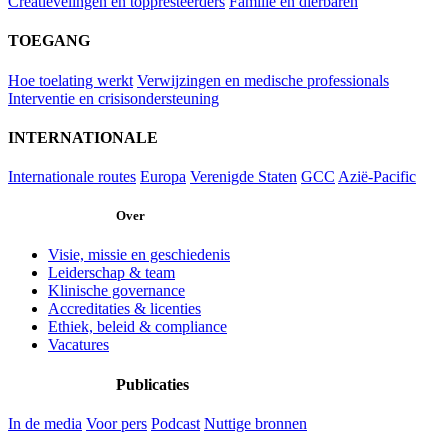
Creatievelingen en toppresteerders
Familie en dierbaren
TOEGANG
Hoe toelating werkt
Verwijzingen en medische professionals
Interventie en crisisondersteuning
INTERNATIONALE
Internationale routes
Europa
Verenigde Staten
GCC
Azië-Pacific
Over
Visie, missie en geschiedenis
Leiderschap & team
Klinische governance
Accreditaties & licenties
Ethiek, beleid & compliance
Vacatures
Publicaties
In de media
Voor pers
Podcast
Nuttige bronnen