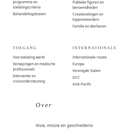
programma en
Publieke figuren en
toelatingscriteria
beroemdheden
Behandelingskosten
Creatievelingen en
toppresteerders
Familie en dierbaren
TOEGANG
INTERNATIONALE
Hoe toelating werkt
Internationale routes
Verwijzingen en medische
Europa
professionals
Verenigde Staten
Interventie en
GCC
crisisondersteuning
Azië-Pacific
Over
Visie, missie en geschiedenis