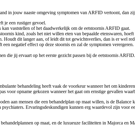
and in jouw naaste omgeving symptomen van ARFID vertoont, dan zijn e
t je een rustiger gevoel.
 kan vaststellen of het daadwerkelijk om de eetstoornis ARFID gaat.
nis kind, zoals het niet willen eten van bepaalde etenswaren, hoeft dit
 Houdt dit langer aan, of leidt dit tot gewichtsverlies, dan is er wel red
t een negatief effect op deze stoornis en zal de symptomen verergeren
die jij ervaart op het eerste gezicht passen bij de eetstoornis ARFID
ulante behandeling heeft vaak de voorkeur wanneer het om kinderen ga
t pas voor opname gekozen wanneer het gaat om ernstige gevallen waar
den aan mensen die een behandelplan op maat willen, is de Balance kli
n psychiaters. Ervaringsdeskundigen kunnen erg waardevol zijn voor e
, behandelplannen op maat, en de luxueuze faciliteiten in Majorca en M