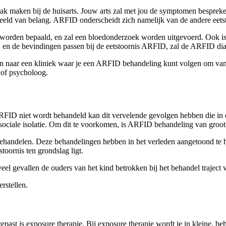
aak maken bij de huisarts. Jouw arts zal met jou de symptomen bespreke
ld van belang. ARFID onderscheidt zich namelijk van de andere eetstoo
t worden bepaald, en zal een bloedonderzoek worden uitgevoerd. Ook is 
en, en de bevindingen passen bij de eetstoornis ARFID, zal de ARFID di
en naar een kliniek waar je een ARFID behandeling kunt volgen om van 
 of psycholoog.
D niet wordt behandeld kan dit vervelende gevolgen hebben die in ee
 sociale isolatie. Om dit te voorkomen, is ARFID behandeling van groot
ehandelen. Deze behandelingen hebben in het verleden aangetoond te 
toornis ten grondslag ligt.
l gevallen de ouders van het kind betrokken bij het behandel traject 
stellen.
ast is exposure therapie. Bij exposure therapie wordt je in kleine, beha