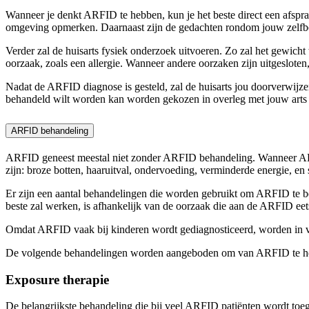
Wanneer je denkt ARFID te hebben, kun je het beste direct een afspr
omgeving opmerken. Daarnaast zijn de gedachten rondom jouw zelfbee
Verder zal de huisarts fysiek onderzoek uitvoeren. Zo zal het gewich
oorzaak, zoals een allergie. Wanneer andere oorzaken zijn uitgeslot
Nadat de ARFID diagnose is gesteld, zal de huisarts jou doorverwijz
behandeld wilt worden kan worden gekozen in overleg met jouw arts
ARFID behandeling
ARFID geneest meestal niet zonder ARFID behandeling. Wanneer ARFI
zijn: broze botten, haaruitval, ondervoeding, verminderde energie, en
Er zijn een aantal behandelingen die worden gebruikt om ARFID te b
beste zal werken, is afhankelijk van de oorzaak die aan de ARFID eets
Omdat ARFID vaak bij kinderen wordt gediagnosticeerd, worden in vee
De volgende behandelingen worden aangeboden om van ARFID te her
Exposure therapie
De belangrijkste behandeling die bij veel ARFID patiënten wordt toegep