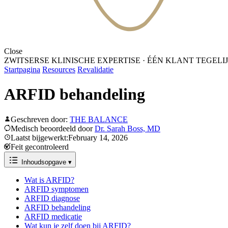
Close
ZWITSERSE KLINISCHE EXPERTISE
·
ÉÉN KLANT TEGELI
Startpagina
Resources
Revalidatie
ARFID behandeling
Geschreven door:
THE BALANCE
Medisch beoordeeld door
Dr. Sarah Boss, MD
Laatst bijgewerkt:February 14, 2026
Feit gecontroleerd
Inhoudsopgave
▾
Wat is ARFID?
ARFID symptomen
ARFID diagnose
ARFID behandeling
ARFID medicatie
Wat kun je zelf doen bij ARFID?