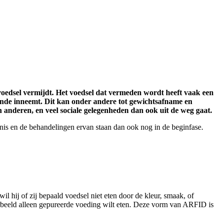
voedsel vermijdt. Het voedsel dat vermeden wordt heeft vaak een
doende inneemt. Dit kan onder andere tot gewichtsafname en
an anderen, en veel sociale gelegenheden dan ook uit de weg gaat.
nis en de behandelingen ervan staan dan ook nog in de beginfase.
hij of zij bepaald voedsel niet eten door de kleur, smaak, of
oorbeeld alleen gepureerde voeding wilt eten. Deze vorm van ARFID is