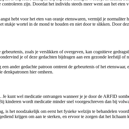
 te controleren zijn. Doordat het individu steeds meer went aan het ete
ngst hebt voor het eten van oranje etenswaren, vermijd je normaliter he
 het stukje wortel in de mond te houden en niet door te slikken. Door d
ebeurtenis, zoals je verslikken of overgeven, kan cognitieve gedragsth
ndervind je of deze gedachten bijdragen aan een gezonde leefstijl of ni
og een ander gedachte patroon omtrent de gebeurtenis of het etenswaar, e
de denkpatronen hier omheen.
. Je kunt wel medicatie ontvangen wanneer je je door de ARFID somber
 Bij kinderen wordt medicatie minder snel voorgeschreven dan bij vo
, is het noodzakelijk om eerst het fysieke welzijn te behandelen voor
diend krijgen om aan te sterken, en ervoor te zorgen dat het lichaam k