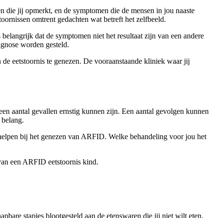
n die jij opmerkt, en de symptomen die de mensen in jou naaste
rnissen omtrent gedachten wat betreft het zelfbeeld.
belangrijk dat de symptomen niet het resultaat zijn van een andere
agnose worden gesteld.
de eetstoornis te genezen. De vooraanstaande kliniek waar jij
n aantal gevallen ernstig kunnen zijn. Een aantal gevolgen kunnen
 belang.
helpen bij het genezen van ARFID. Welke behandeling voor jou het
van een ARFID eetstoornis kind.
pbare stapjes blootgesteld aan de etenswaren die jij niet wilt eten.