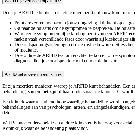
Wat kun je zelf doen bij ARFID?
Denk je ARFID te hebben, of heb je opgemerkt dat jouw kind, of iem
Praat erover met mensen in jouw omgeving. Dit lucht op en geef
Ga naar de huisarts om de symptomen te bespreken. De huisarts
Wanneer je symptomen bij je kind opmerkt van een ARFID eetstoor
maken vaak verschillende fases door waarin zij kieskeuriger zijn.
Doe ontspanningsoefeningen om de rust te bewaren. Stress heef
of meditatie.
Doe online de ARFID test om erachter te komen of de symptomen 
diagnose dien je een afspraak te maken met de huisarts.
ARFID behandelen in een kliniek
Er zijn meerdere manieren waarop je ARFID kunt behandelen. Een amb
behandeling, samen met zijn of haar ouders naar de kliniek. Er word
Een kliniek waar uitsluitend hoogwaardige behandeling wordt aangebo
behandelingen aan van psychologen, artsen, ervaringsdeskundigen, e
delen.
Wat Balance onderscheidt van andere klinieken is het oog voor detail
Koninkrijk waar de behandeling plaats vindt.