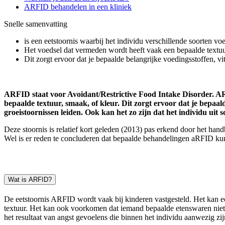
ARFID behandelen in een kliniek
Snelle samenvatting
is een eetstoornis waarbij het individu verschillende soorten voe
Het voedsel dat vermeden wordt heeft vaak een bepaalde textuur
Dit zorgt ervoor dat je bepaalde belangrijke voedingsstoffen, v
ARFID staat voor Avoidant/Restrictive Food Intake Disorder. ARF
bepaalde textuur, smaak, of kleur. Dit zorgt ervoor dat je bepaa
groeistoornissen leiden. Ook kan het zo zijn dat het individu uit
Deze stoornis is relatief kort geleden (2013) pas erkend door het ha
Wel is er reden te concluderen dat bepaalde behandelingen aRFID k
Wat is ARFID?
De eetstoornis ARFID wordt vaak bij kinderen vastgesteld. Het kan e
textuur. Het kan ook voorkomen dat iemand bepaalde etenswaren niet w
het resultaat van angst gevoelens die binnen het individu aanwezig zij