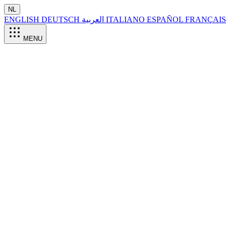
NL
ENGLISH
DEUTSCH
العربية
ITALIANO
ESPAÑOL
FRANÇAI
MENU