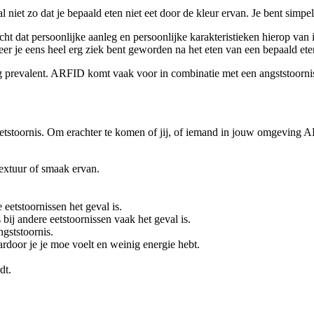
 niet zo dat je bepaald eten niet eet door de kleur ervan. Je bent simpe
cht dat persoonlijke aanleg en persoonlijke karakteristieken hierop v
er je eens heel erg ziek bent geworden na het eten van een bepaald etens
rg prevalent. ARFID komt vaak voor in combinatie met een angststoorni
etstoornis. Om erachter te komen of jij, of iemand in jouw omgeving 
textuur of smaak ervan.
eetstoornissen het geval is.
s bij andere eetstoornissen vaak het geval is.
gststoornis.
rdoor je je moe voelt en weinig energie hebt.
dt.