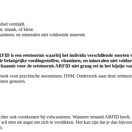
dsel vermijdt.
, smaak, of kleur.
itaminen, en mineralen niet voldoende inneemt.
ID is een eetstoornis waarbij het individu verschillende soorten 
lde belangrijke voedingsstoffen, vitaminen, en mineralen niet vol
 schaamte voor de eetstoornis ARFID niet graag eet in het bijzijn v
ndboek voor psychische stoornissen, DSM. Onderzoek naar deze eetstoor
unnen genezen.
chter ook voorkomen bij volwassenen. Wanneer iemand ARFID heeft, wil 
il eten uit angst om zich te verslikken. Het kan zijn dat je dan bijv
n.